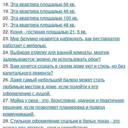
18.
Эта квартира площадью 56 кв.
19.
Эта квартира площадью 46 кв.
20.
Эта квартира площадью 100 кв.
21.
Эта квартира площадью 48 кв.
22.
Кухня - гостиная площадью 21, 5 кв.
23.
Мне безумно нравится наблюдать, как реставратор
работает с мебелью.
24.
Выбирая отделку для ванной комнаты, многие
задумываются: можно ли использовать обои?
25.
Вам хочется создать в своем доме уют и стиль, но без
капитального ремонта?
26.
Даже самый небольшой балкон может стать
любимым местом в доме, если подойти к его
оформлению с душой.
27.
Мойка у окна - это, безусловно, удачное и практичное
решение, если позволяют планировка и подвод
коммуникаций.
28.
Стильное оформление спальни в белых тонах - это
всегда про лёгкость, свет и спокойствие.