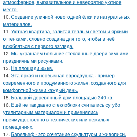
атмосферное, выразительное и невероятно уютное
место.
10.
Создание уличной новогодней ёлки из натуральных
материалов.
11.
Уютная квартира, залитая тёплым светом и яркими
оттенками, словно создана для того, чтобы в неё
влюбляться с первого взгляда.
12.
Мы украшаем большие стеклянные двери зимними
праздничными рисунками.
13.
На площади 85 кв.
14.
Эта яркая и необычная евродвушка - пример
современного и продуманного жилья, созданного для
комфортной жизни каждый день.
15.
Большой деревянный дом площадью 340 кв.
16.
Ещё не так давно стеклоблоки считались сугубо
утилитарным материалом и применялись
преимущественно в технических или нежилых
помещениях.
17.
Барельеф - это сочетание скульптуры и живописи.