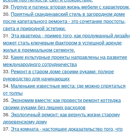
29.
Пурпур и патина: вторая жизнь мебели с характером.
30.
Приятный скандинавский стиль в загородном доме
после капитального ремонта - это сочетание простоты,
света и природной эстетики.
31.
Эта квартира - пример того, как продуманный дизайн
может стать ключевым фактором в успешной аренде
жилья в премиальном сегменте.
32.
Какие культурные проекты направлены на развитие
международного сотрудничества
33.
Ремонт в старом доме своими руками: полное
руководство для начинающих
34.
Маленькие известные места: где можно спрятаться
от толпы
35.
Экономим вместе: как провести ремонт коттеджа
своими руками без лишних расходов
36.
Экологичный ремонт: как вернуть жизни старому
деревенскому дому
37.
Эта комната - настоящее доказательство того, что