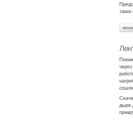
Предс
таких 
читат
Лен
Покаж
через
работ
нагре
сошли
Снача
дыре 
прикр