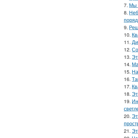
7.
Мы 
8.
Неб
поряд
9.
Реш
10.
Кв
11.
Ди
12.
Со
13.
Эт
14.
Ма
15.
На
16.
Та
17.
Кв
18.
Эт
19.
Ин
светл
20.
Эт
прост
21.
Эт