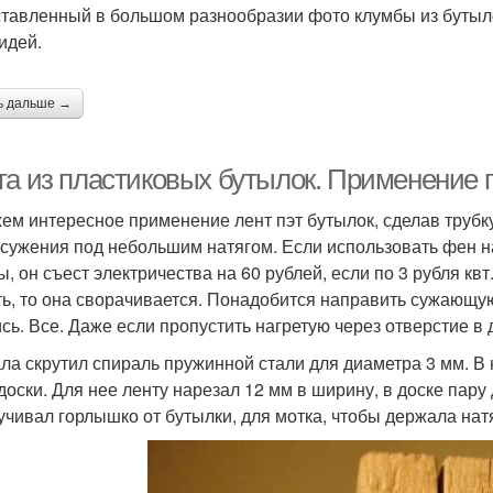
тавленный в большом разнообразии фото клумбы из бутыл
идей.
ь дальше →
та из пластиковых бутылок. Применение п
ем интересное применение лент пэт бутылок, сделав трубк
 сужения под небольшим натягом. Если использовать фен н
ы, он съест электричества на 60 рублей, если по 3 рубля кв
ть, то она сворачивается. Понадобится направить сужающую
сь. Все. Даже если пропустить нагретую через отверстие в д
ла скрутил спираль пружинной стали для диаметра 3 мм. В н
доски. Для нее ленту нарезал 12 мм в ширину, в доске пару 
учивал горлышко от бутылки, для мотка, чтобы держала натя