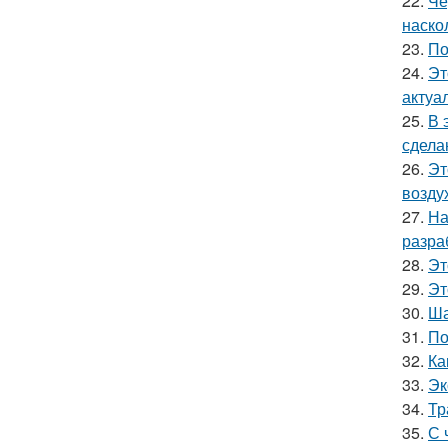
22.
Че
наско
23.
По
24.
Эт
актуа
25.
В 
сдела
26.
Эт
возду
27.
На
разра
28.
Эт
29.
Эт
30.
Ша
31.
По
32.
Ка
33.
Эк
34.
Тр
35.
С 