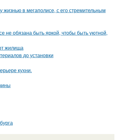
у жизнью в мегаполисе, с его стремительным
все не обязана быть яркой, чтобы быть уютной,
рт жилища
териалов до установки
ерьере кухни.
ичины
бурга