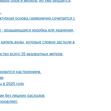
сивые обои и мебель, но уже решается,
.
ктурная основа гармонично сочетается с
кт - вращающаяся коробка для хранения,
 капель воды, которые словно застыли в
ство всего 35 квадратных метров,
тановится настроением.
ми
 в 2025 году
ми без лишних расходов
хновляет.