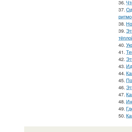
36.
Чт
37.
Од
ритмо
38.
Но
39.
Эт
тёпло
40.
Ую
41.
Те
42.
Эт
43.
Ид
44.
Ка
45.
По
46.
Эт
47.
Ка
48.
Ин
49.
Гд
50.
Ка