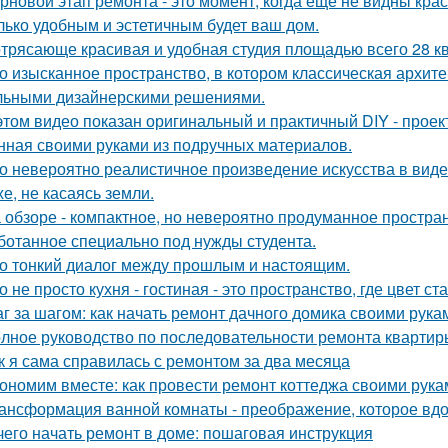
рновой этап ремонта - это момент, когда ещё не видны кра
лько удобным и эстетичным будет ваш дом.
трясающе красивая и удобная студия площадью всего 28 кв
о изысканное пространство, в котором классическая архите
льными дизайнерскими решениями.
этом видео показан оригинальный и практичный DIY - прое
нная своими руками из подручных материалов.
о невероятно реалистичное произведение искусства в виде
хе, не касаясь земли.
 обзоре - компактное, но невероятно продуманное простран
ботанное специально под нужды студента.
о тонкий диалог между прошлым и настоящим.
о не просто кухня - гостиная - это пространство, где цвет с
г за шагом: как начать ремонт дачного домика своими рука
лное руководство по последовательности ремонта квартиры
к я сама справилась с ремонтом за два месяца
ономим вместе: как провести ремонт коттеджа своими рука
ансформация ванной комнаты - преображение, которое вдо
чего начать ремонт в доме: пошаговая инструкция