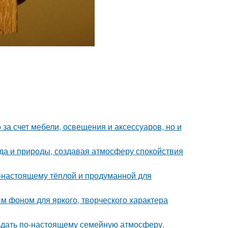
за счет мебели, освещения и аксессуаров, но и
да и природы, создавая атмосферу спокойствия
о-настоящему тёплой и продуманной для
ым фоном для яркого, творческого характера
оздать по-настоящему семейную атмосферу.