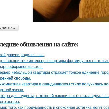
ь дальше →
ледние обновления на сайте:
оей дочери родился сын.
ее восприятие интерьера квартиры формируется не только 
даря оформлению стен.
ерьер небольшой квартиры отражает тонкое единение горо
тренней свободы.
хкомнатная квартира в скандинавском стиле получилась п
ртной жизни.
ртира для студента, в которой лаконичность стала идеальн
его актёра.
мер того, как продуманность и спокойная эстетика могут с