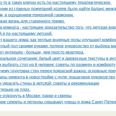
о-то в таких клипах есть по-настоящему терапевтическое.
ним из главных пожеланий хозяев было найти баланс межд
м, и ощущением природной гармонии.
вая жизнь для старинного трюмо.
а комната - настоящее доказательство того, что детская во
й и по-настоящему детской.
т вашего дома: как теплые водяные полы улучшают комфо
плый пол своими руками: полное руководство от выбора ма
от интерьер - больше, чем просто квартира.
еальное сочетание: белый цвет и древесные текстуры в инт
к выбрать стол на 8 человек: советы по размеру и комфорту
чему грунтовка стен перед покраской важна: основные пр
апы ремонта в новостройке с нуля: пошаговое руководство
к украсить стены в детской: советы и рекомендации
терьер не плох.
е отдохнуть в Москве: парки и скверы
кие секреты и легенды скрывают улицы и дома Санкт-Петер