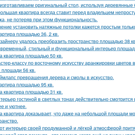
изготавливаем оригинальный стол, используя деревянные б
ольшая квартира всегда ставит перед владельцем непросту
ка, не потеряв при этом функциональность.
ение установить натяжные потолки кажется простым только
артира площадью 36, 2 кв.
зайнеру удалось преобразить пространство площадью 38 кв
временный, стильный и функциональный интерьер площадь
а квартира площадью 50 кв.
стер-классу по восточному искусству аранжировки цветов в
 площади 56 кв.
ймлапс превращения дерева и смолы в искусство.
артира площадью 95 кв.
а квартира площадью 31 кв.
терьер гостиной в светлых тонах действительно смотрится
ее и уютнее.
а квартира доказывает, что даже на небольшой площади м
ранство.
от интерьер своей продуманной и лёгкой атмосферой притя