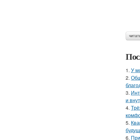
читат
Пос
1.
У м
2.
Общ
благо
3.
Инт
и вну
4.
Трё
комфо
5.
Ква
будущ
6.
При