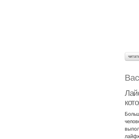
читат
Вас
Лай
кот
Больш
челов
выпол
лайфх