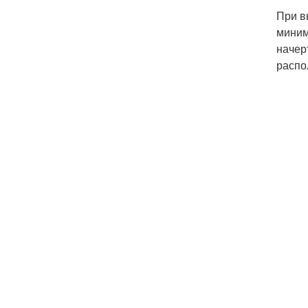
При в
миним
начер
распо