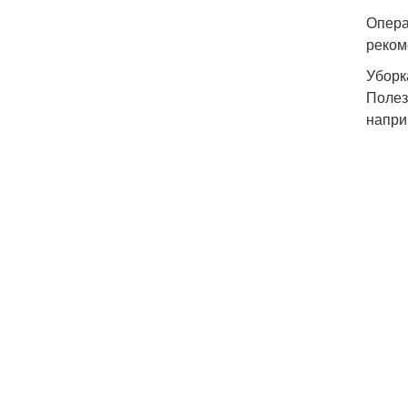
Опера
реком
Уборк
Полез
напри