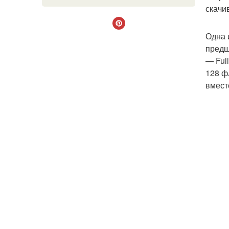
скачив
Одна 
предш
— Ful
128 ф
вмест