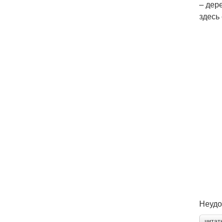
– дер
здесь
Неудо
читат