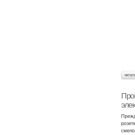
читат
Про
эле
Прежд
розет
смело