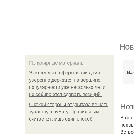
Нов
Популярные материалы
Ва
Экотренды в оформлении дома
уверенно держатся на вершине
популярности уже несколько лет и
не собираются сдавать позиций.
С какой стороны от унитаза вешать
Нов
туалетную бумагу. Правильным
Важны
считается лишь один способ
первы
Встро