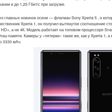
ании и до 1,25 Гбит/с при загрузке.
из главных новинок осени — флагман Sony Xperia 5 , о котор
ественник Xperia 1, он получил вытянутое соотношение ст
l HD+, а не 4К. Модель работает на топовом процессоре Sn
лэш-памяти. Камеры у «пятерки» такие же, как у Xperia 1, 
о 3330 мАч.