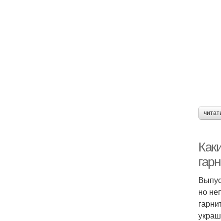
читат
Как
гар
Выпус
но не
гарни
украш