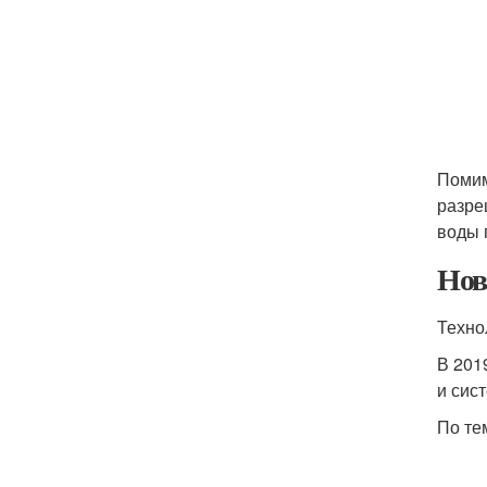
Помим
разре
воды 
Нов
Техно
В 201
и сис
По те