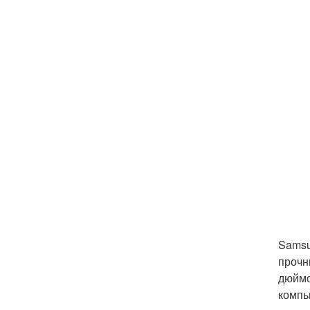
Samsu
прочн
дюймо
компь