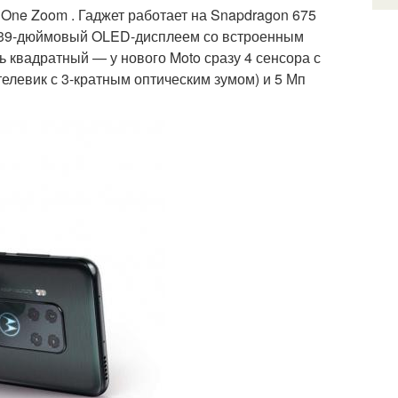
 One Zoom . Гаджет работает на Snapdragon 675
 6,39-дюймовый OLED-дисплеем со встроенным
сь квадратный — у нового Moto сразу 4 сенсора с
телевик с 3-кратным оптическим зумом) и 5 Мп