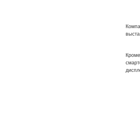
Компа
выста
Кроме
смарт
диспл