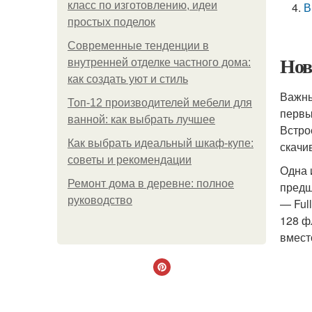
класс по изготовлению, идеи
В
простых поделок
Современные тенденции в
Нов
внутренней отделке частного дома:
как создать уют и стиль
Важны
Топ-12 производителей мебели для
первы
ванной: как выбрать лучшее
Встро
Как выбрать идеальный шкаф-купе:
скачив
советы и рекомендации
Одна 
Ремонт дома в деревне: полное
предш
руководство
— Ful
128 ф
вмест