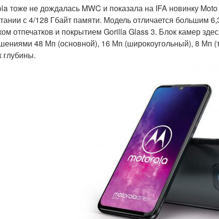
ola тоже не дождалась MWC и показала на IFA новинку Moto
етании с 4/128 Гбайт памяти. Модель отличается большим
ком отпечатков и покрытием Gorilla Glass 3. Блок камер зде
шениями 48 Мп (основной), 16 Мп (широкоугольный), 8 Мп (
к глубины.