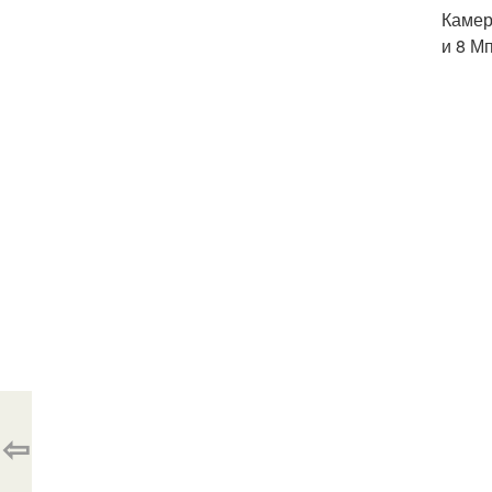
Камер
и 8 Мп
⇦