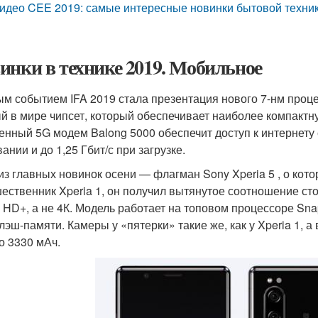
идео CEE 2019: самые интересные новинки бытовой техн
инки в технике 2019. Мобильное
м событием IFA 2019 стала презентация нового 7-нм процесс
й в мире чипсет, который обеспечивает наиболее компактн
енный 5G модем Balong 5000 обеспечит доступ к интернету 
ании и до 1,25 Гбит/с при загрузке.
из главных новинок осени — флагман Sony Xperia 5 , о котор
ественник Xperia 1, он получил вытянутое соотношение ст
l HD+, а не 4К. Модель работает на топовом процессоре Sn
лэш-памяти. Камеры у «пятерки» такие же, как у Xperia 1, 
о 3330 мАч.