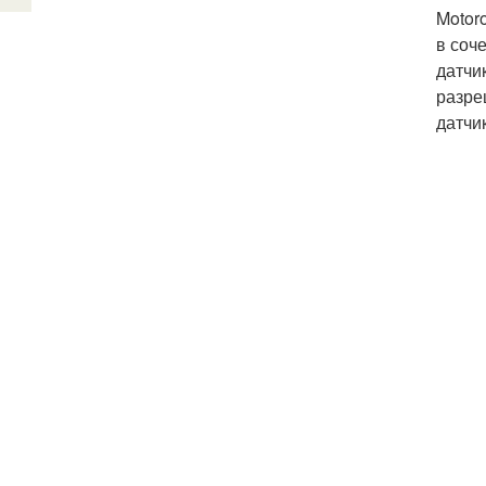
Motor
в соч
датчи
разре
датчи