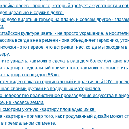
клейка обоев - процесс, который требует аккуратности и со
дел идеально и служил долго.
но дело видеть интерьер на плане, и совсем другое - глаза
и.
китайской культуре цветы - не просто украшение, а носител
ассика всегда вне времени - она объединяет гармонию, утон
ихожая - это первое, что встречает нас, когда мы заходим 
ьеру.
тите увидеть, как можно сделать ваш дом более функцион
а квартира - идеальный пример того, как можно совместит
а квартира площадью 56 кв.
этом видео показан оригинальный и практичный DIY - прое
нная своими руками из подручных материалов.
о невероятно реалистичное произведение искусства в виде
хе, не касаясь земли.
 смотрим уютную квартиру площадью 39 кв.
а квартира - пример того, как продуманный дизайн может 
 в премиальном сегменте.