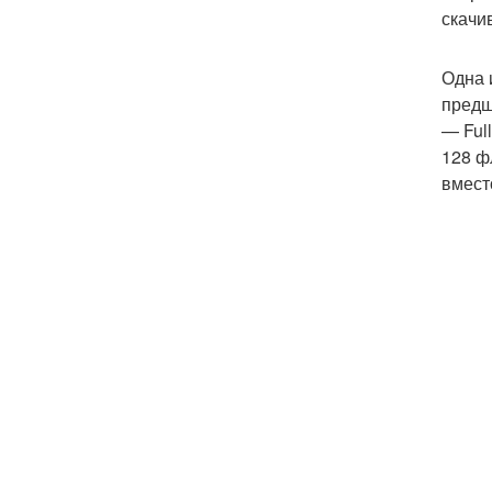
скачив
Одна 
предш
— Ful
128 ф
вмест