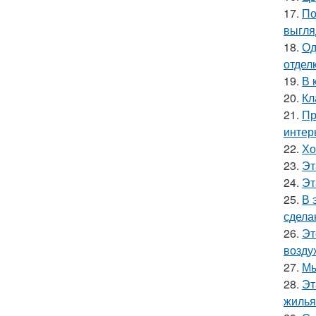
17.
По
выгля
18.
Од
отделк
19.
В 
20.
Кл
21.
Пр
интер
22.
Хо
23.
Эт
24.
Эт
25.
В 
сдела
26.
Эт
возду
27.
Мы
28.
Эт
жилья