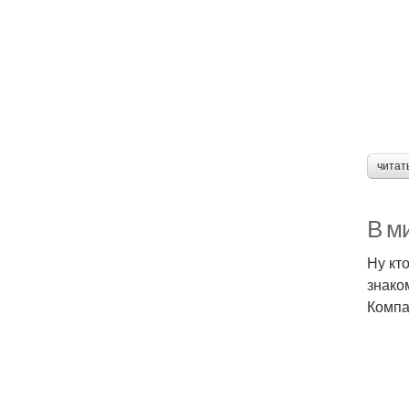
читат
В м
Ну кт
знако
Компа