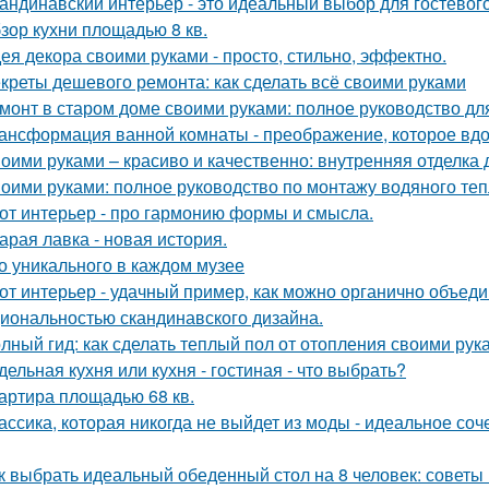
андинавский интерьер - это идеальный выбор для гостевог
зор кухни площадью 8 кв.
ея декора своими руками - просто, стильно, эффектно.
креты дешевого ремонта: как сделать всё своими руками
монт в старом доме своими руками: полное руководство д
ансформация ванной комнаты - преображение, которое вдо
оими руками – красиво и качественно: внутренняя отделка
оими руками: полное руководство по монтажу водяного теп
от интерьер - про гармонию формы и смысла.
арая лавка - новая история.
о уникального в каждом музее
от интерьер - удачный пример, как можно органично объед
иональностью скандинавского дизайна.
лный гид: как сделать теплый пол от отопления своими рук
дельная кухня или кухня - гостиная - что выбрать?
артира площадью 68 кв.
ассика, которая никогда не выйдет из моды - идеальное соч
к выбрать идеальный обеденный стол на 8 человек: советы