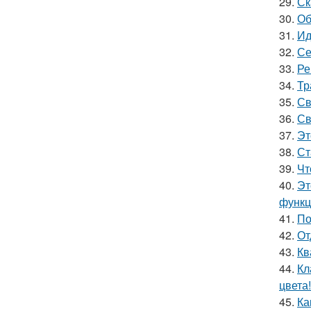
29.
Ск
30.
Об
31.
Ид
32.
Се
33.
Ре
34.
Тр
35.
Св
36.
Св
37.
Эт
38.
Ст
39.
Чт
40.
Эт
функц
41.
По
42.
От
43.
Кв
44.
Кл
цвета!
45.
Ка