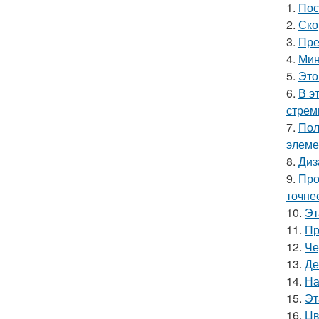
1.
Пос
2.
Ско
3.
Пре
4.
Мин
5.
Это
6.
В э
стрем
7.
Пол
элеме
8.
Диз
9.
Про
точне
10.
Эт
11.
Пр
12.
Че
13.
Де
14.
На
15.
Эт
16.
Цв