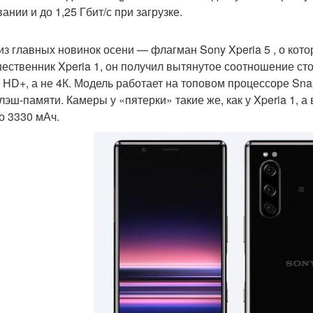
ании и до 1,25 Гбит/с при загрузке.
из главных новинок осени — флагман Sony Xperia 5 , о котор
ественник Xperia 1, он получил вытянутое соотношение ст
l HD+, а не 4К. Модель работает на топовом процессоре Sn
лэш-памяти. Камеры у «пятерки» такие же, как у Xperia 1, 
о 3330 мАч.