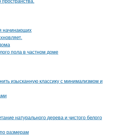
о пространства.
ля начинающих
хновляет.
 дома
лого пола в частном доме
инить изысканную классику с минимализмом и
ами
етание натурального дерева и чистого белого
 по размерам