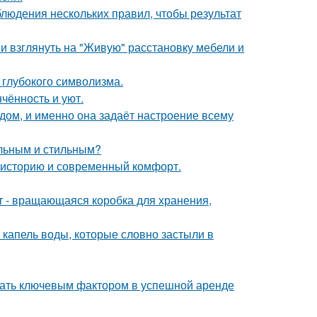
блюдения нескольких правил, чтобы результат
ми взглянуть на "Живую" расстановку мебели и
и глубокого символизма.
чённость и уют.
в дом, и именно она задаёт настроение всему
альным и стильным?
ь историю и современный комфорт.
кт - вращающаяся коробка для хранения,
 капель воды, которые словно застыли в
стать ключевым фактором в успешной аренде