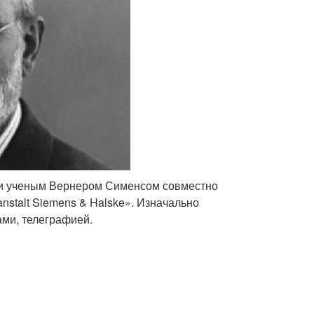
и ученым Вернером Сименсом совместно
nstalt Siemens & Halske». Изначально
ами, телеграфией.