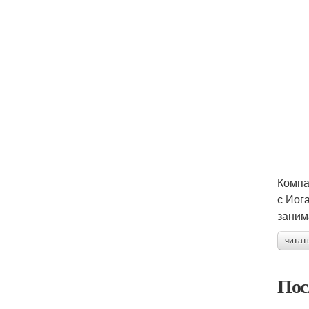
Компа
с Иог
заним
читат
Пос