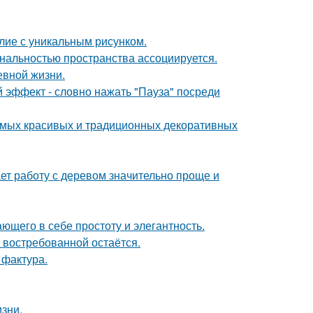
лие с уникальным рисунком.
нальностью пространства ассоциируется.
евной жизни.
 эффект - словно нажать "Пауза" посреди
самых красивых и традиционных декоративных
ет работу с деревом значительно проще и
ющего в себе простоту и элегантность.
 востребованной остаётся.
 фактура.
зни.