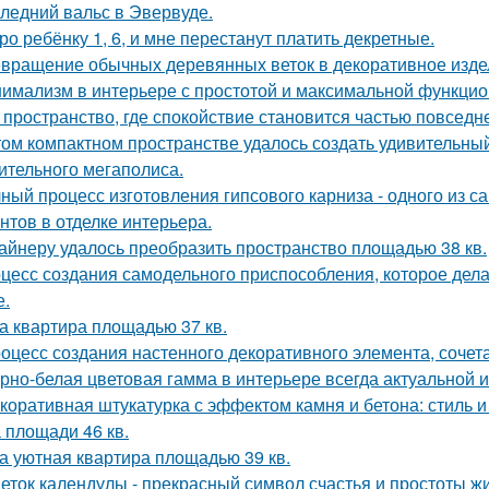
ледний вальс в Эвервуде.
ро ребёнку 1, 6, и мне перестанут платить декретные.
вращение обычных деревянных веток в декоративное изде
имализм в интерьере с простотой и максимальной функцио
 пространство, где спокойствие становится частью повседн
том компактном пространстве удалось создать удивительный
ительного мегаполиса.
ный процесс изготовления гипсового карниза - одного из 
нтов в отделке интерьера.
айнеру удалось преобразить пространство площадью 38 кв.
цесс создания самодельного приспособления, которое дела
е.
а квартира площадью 37 кв.
оцесс создания настенного декоративного элемента, сочета
рно-белая цветовая гамма в интерьере всегда актуальной и
коративная штукатурка с эффектом камня и бетона: стиль и
 площади 46 кв.
а уютная квартира площадью 39 кв.
еток календулы - прекрасный символ счастья и простоты жи