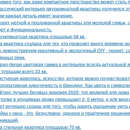
имер того, как даже компактное пространство может стать
ассический интерьер двухкомнатной квартиры получился эл
ом каждая деталь имеет значение.
оект уютной и продуманной квартиры для молодой семьи, г
рт и функциональность.
ухкомнатная квартира площадью 58 кв.
а квартира создана для тех, кто проводит много времени д
 демонстрируем креативный и экологичный DIY - проект: с
янных реек.
рно-белая цветовая гамма в интерьере всегда актуальной и
 площади всего 33 кв.
кстурная живопись: искусство, которое можно почувствоват
рпоративная идентичность и брендинг. Как цвета и символи
йтинг лучших беговых дорожек 2025: топ моделей для дома
толки в хрущёвках редко превышают 2, 5 метра, и для мног
от интерьер создан для того, чтобы дарить ощущение уюта 
йка у окна - это, безусловно, удачное и практичное решени
никаций.
а стильная квартира площадью 70 кв.