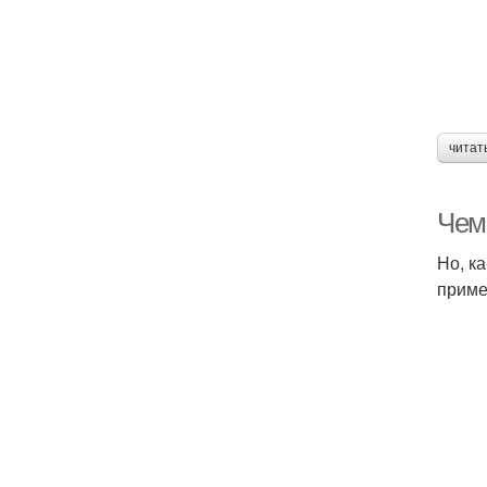
читат
Чем
Но, к
приме