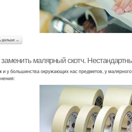
ь дальше →
 заменить малярный скотч. Нестандартн
ак и у большинства окружающих нас предметов, у малярног
нения: