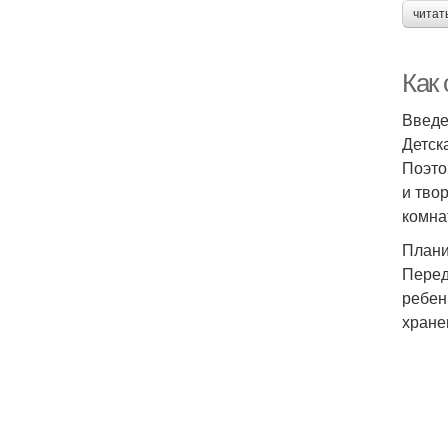
читат
Как
Введ
Детск
Поэто
и тво
комна
Плани
Перед
ребен
хране