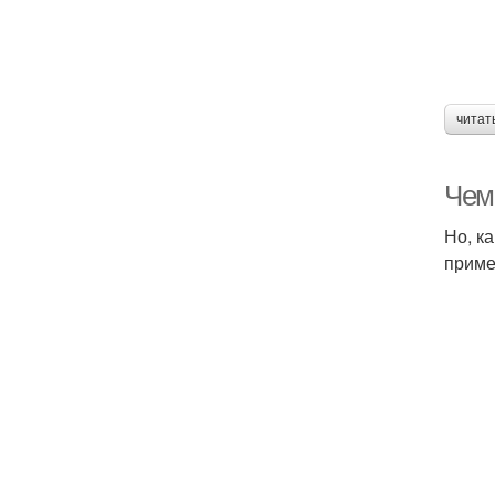
читат
Чем
Но, к
приме