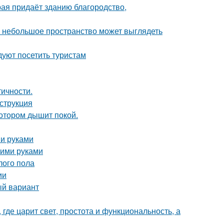
рая придаёт зданию благородство,
же небольшое пространство может выглядеть
уют посетить туристам
тичности.
струкция
котором дышит покой.
ми руками
оими руками
лого пола
ии
ый вариант
где царит свет, простота и функциональность, а