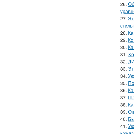
26.
Об
уравн
27.
Эт
стильн
28.
Ка
29.
Ко
30.
Ка
31.
Хо
32.
ДИ
33.
Эт
34.
Ую
35.
По
36.
Ка
37.
Ша
38.
Ка
39.
Оп
40.
Бы
41.
Ую
кажда