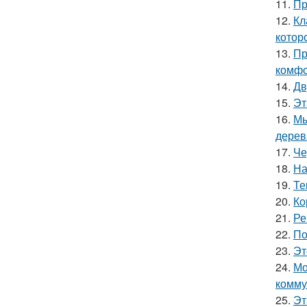
11.
Пр
12.
Кл
котор
13.
Пр
комфо
14.
Дв
15.
Эт
16.
Мы
дерев
17.
Че
18.
На
19.
Те
20.
Ко
21.
Ре
22.
По
23.
Эт
24.
Мо
комму
25.
Эт