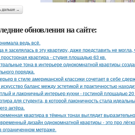
ь дальше →
ледние обновления на сайте:
онимала ведь всё.
да я заселялась в эту квартиру, даже представить не могла, 
 просторная квартира - студия площадью 63 кв.
тральные тона в интерьере однокомнатной квартиры созда
льного порядка.
ерьер в стиле американской классики сочетает в себе сдер
 искусство баланс между эстетикой и практичностью находи
тлый и лаконичный интерьер кухни - гостиной площадью 20 
ртира для студента, в которой лаконичность стала идеальн
его актёра.
ременная квартира в тёмных тонах выглядит выразительно,
временный дизайн однокомнатной квартиры - это про лёгк
в ограниченном метраже.