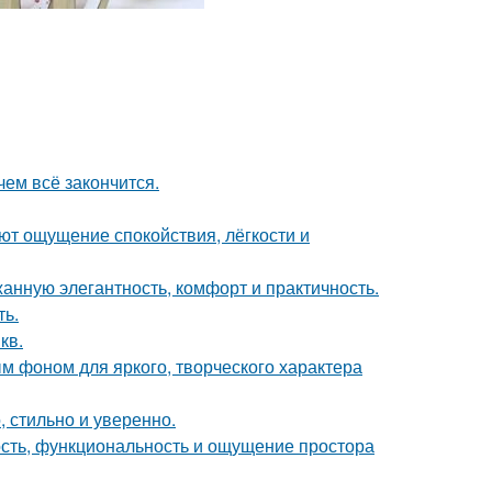
чем всё закончится.
ют ощущение спокойствия, лёгкости и
жанную элегантность, комфорт и практичность.
ть.
кв.
ым фоном для яркого, творческого характера
 стильно и уверенно.
ость, функциональность и ощущение простора