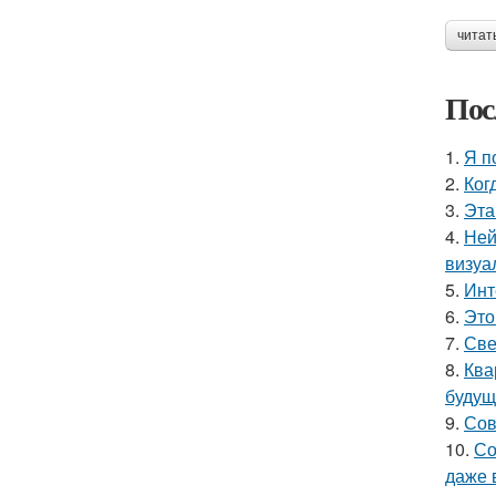
читат
Пос
1.
Я п
2.
Ког
3.
Эта
4.
Ней
визуа
5.
Инт
6.
Это
7.
Све
8.
Ква
будущ
9.
Сов
10.
Со
даже 