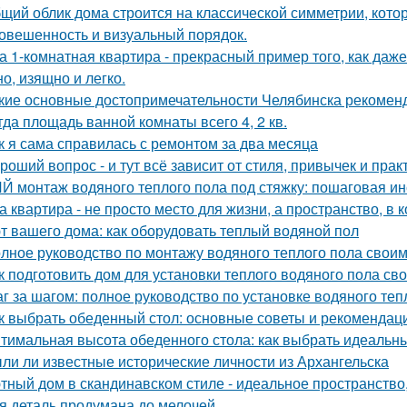
щий облик дома строится на классической симметрии, кото
овешенность и визуальный порядок.
а 1-комнатная квартира - прекрасный пример того, как да
о, изящно и легко.
кие основные достопримечательности Челябинска рекоменд
гда площадь ванной комнаты всего 4, 2 кв.
к я сама справилась с ремонтом за два месяца
роший вопрос - и тут всё зависит от стиля, привычек и прак
Й монтаж водяного теплого пола под стяжку: пошаговая ин
а квартира - не просто место для жизни, а пространство, в 
т вашего дома: как оборудовать теплый водяной пол
лное руководство по монтажу водяного теплого пола свои
к подготовить дом для установки теплого водяного пола св
г за шагом: полное руководство по установке водяного теп
к выбрать обеденный стол: основные советы и рекомендац
тимальная высота обеденного стола: как выбрать идеальн
ли ли известные исторические личности из Архангельска
тный дом в скандинавском стиле - идеальное пространство, 
я деталь продумана до мелочей.