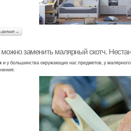
ь дальше →
 можно заменить малярный скотч. Неста
ак и у большинства окружающих нас предметов, у малярног
нения: