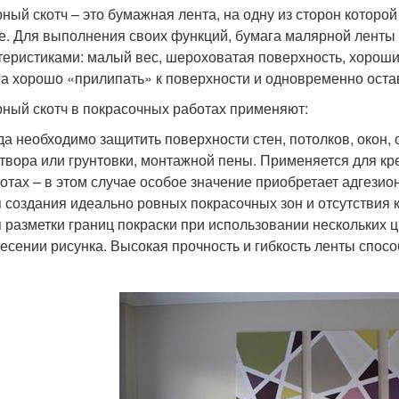
ный скотч – это бумажная лента, на одну из сторон которой
е. Для выполнения своих функций, бумага малярной лент
теристиками: малый вес, шероховатая поверхность, хорош
а хорошо «прилипать» к поверхности и одновременно оста
ный скотч в покрасочных работах применяют:
да необходимо защитить поверхности стен, потолков, окон, 
твора или грунтовки, монтажной пены. Применяется для к
отах – в этом случае особое значение приобретает адгезио
 создания идеально ровных покрасочных зон и отсутствия к
 разметки границ покраски при использовании нескольких ц
есении рисунка. Высокая прочность и гибкость ленты спос