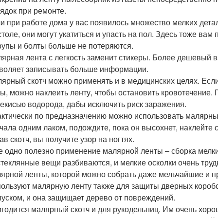
ядок при ремонте.
и при работе дома у вас появилось множество мелких детал
столе, они могут укатиться и упасть на пол. Здесь тоже ва
упы и болты больше не потеряются.
ярная лента с легкость заменит стикеры. Более дешевый в
воляет записывать больше информации.
ярный скотч можно применять и в медицинских целях. Если
ы, можно наклеить ленту, чтобы остановить кровотечение.
екисью водорода, дабы исключить риск заражения.
ктически по предназначению можно использовать малярный
чала одним лаком, подождите, пока он высохнет, наклейте с
ав скотч, вы получите узор на ногтях.
 одно полезно применение малярной ленты – сборка мелких 
стеклянные вещи разбиваются, и мелкие осколки очень труд
ярной ленты, которой можно собрать даже мельчайшие и пр
ользуют малярную ленту также для защиты дверных коробо
уском, и она защищает дерево от повреждений.
годится малярный скотч и для рукодельниц. Им очень хоро