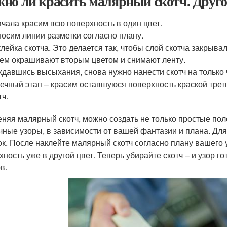
но ли красить малярный скотч. Друго
чала красим всю поверхность в один цвет.
осим линии разметки согласно плану.
лейка скотча. Это делается так, чтобы слой скотча закрывал 
ем окрашивают вторым цветом и снимают ленту.
давшись высыхания, снова нужно нанести скотч на только
ечный этап – красим оставшуюся поверхность краской треть
тч.
няя малярный скотч, можно создать не только простые пол
чные узоры, в зависимости от вашей фантазии и плана. Для
ок. После наклейте малярный скотч согласно плану вашего 
хность уже в другой цвет. Теперь убирайте скотч – и узор го
в.