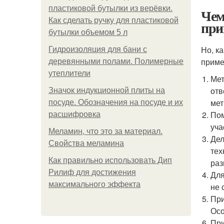
пластиковой бутылки из верёвки.
Чем
Как сделать ручку для пластиковой
при
бутылки объемом 5 л
Но, к
Гидроизоляция для бани с
приме
деревянными полами. Полимерные
утеплители
Мет
отв
Значок индукционной плиты на
мет
посуде. Обозначения на посуде и их
Пом
расшифровка
уча
Меламин, что это за материал.
Дел
Свойства меламина
тех
Как правильно использовать Дип
раз
Рилиф для достижения
Для
максимального эффекта
не 
При
Осо
При