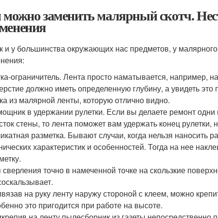
 можно заменить малярный скотч. Не
менения
ак и у большинства окружающих нас предметов, у малярног
нения:
ка-ограничитель. Лента просто наматывается, например, на 
ерстие должно иметь определенную глубину, а увидеть это 
ка из малярной ленты, которую отлично видно.
ощник в удержании рулетки. Если вы делаете ремонт одни
сток стены, то лента поможет вам удержать конец рулетки, 
икатная разметка. Бывают случаи, когда нельзя наносить р
нических характеристик и особенностей. Тогда на нее накл
метку.
 сверления точно в намеченной точке на скользкие поверх
соскальзывает.
вязав на руку ленту наружу стороной с клеем, можно креп
бенно это пригодится при работе на высоте.
крепив на ленту пылесборник из газеты непосредственно п