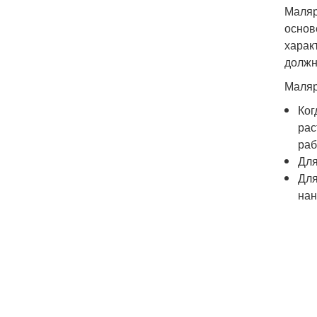
Маляр
основ
харак
должн
Маляр
Ког
рас
раб
Для
Для
нан