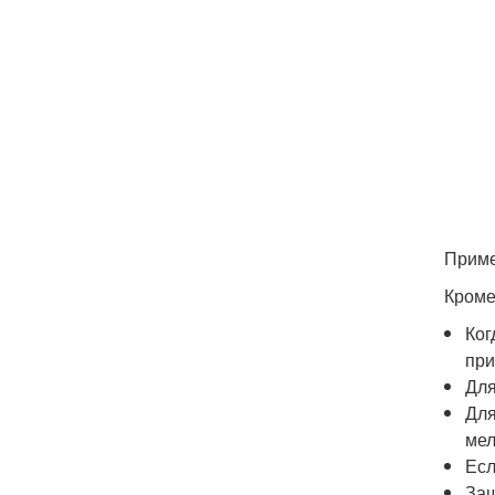
Приме
Кроме
Ког
при
Для
Для
мел
Есл
Защ