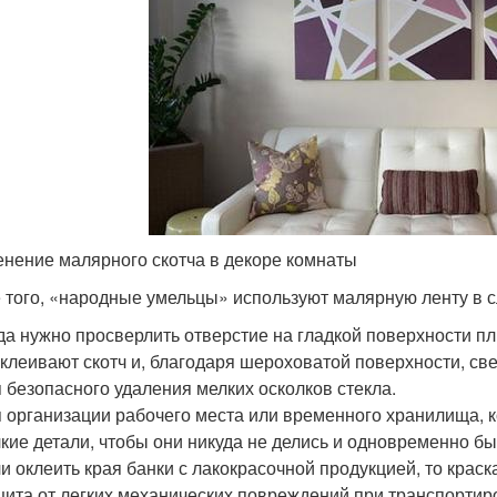
нение малярного скотча в декоре комнаты
 того, «народные умельцы» используют малярную ленту в 
да нужно просверлить отверстие на гладкой поверхности пли
клеивают скотч и, благодаря шероховатой поверхности, све
 безопасного удаления мелких осколков стекла.
 организации рабочего места или временного хранилища, к
кие детали, чтобы они никуда не делись и одновременно бы
и оклеить края банки с лакокрасочной продукцией, то краска
ита от легких механических повреждений при транспортиров