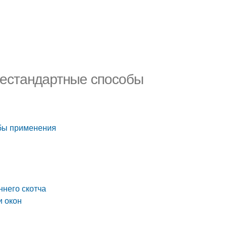
Нестандартные способы
обы применения
а
ннего скотча
и окон