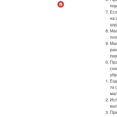
пор
Есл
на 
шур
Мал
поз
Мал
ран
пер
Пра
сна
убр
Еще
то 
мал
Исп
вып
При