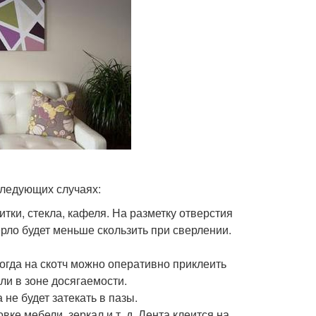
следующих случаях:
тки, стекла, кафеля. На разметку отверстия
рло будет меньше скользить при сверлении.
огда на скотч можно оперативно приклеить
ли в зоне досягаемости.
 не будет затекать в пазы.
ке мебели, зеркал и т. д. Лента клеится на