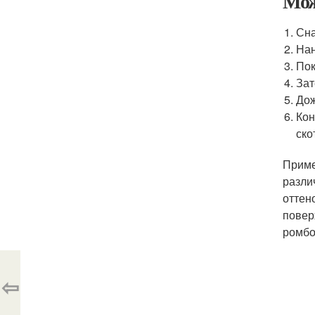
Мож
Сна
Нан
Пок
Зат
Дож
Кон
ско
Приме
разли
оттен
повер
ромбо
⇦