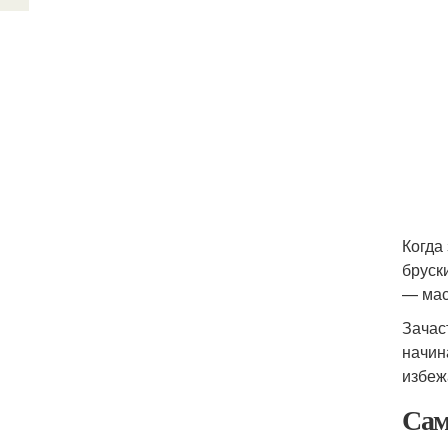
Когда
бруск
— мас
Зачас
начин
избеж
Сам