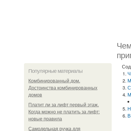
Чем
при
Сод
Популярные материалы
Ч
М
Комбинированный дом.
С
Достоинства комбинированных
М
домов
Платит ли за лифт первый этаж.
Н
Когда можно не платить за лифт:
В
новые правила
Самодельная ручка для