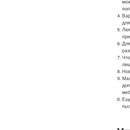
мож
поп
Вар
для
Люб
при
Для
раз
Что
лиш
Нов
Мал
доп
меб
Еще
пыл