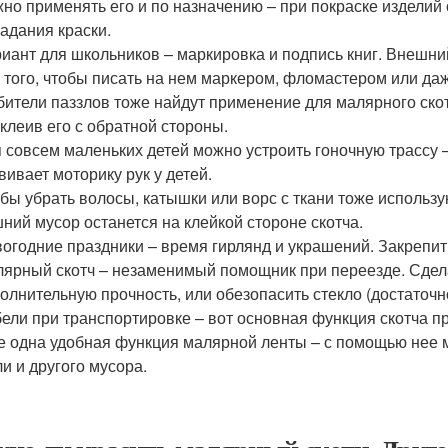
но применять его и по назначению – при покраске изделий
адания краски.
иант для школьников – маркировка и подпись книг. Внешн
 того, чтобы писать на нем маркером, фломастером или да
ители паззлов тоже найдут применение для малярного скот
клеив его с обратной стороны.
 совсем маленьких детей можно устроить гоночную трассу –
вивает моторику рук у детей.
бы убрать волосы, катышки или ворс с ткани тоже использу
ний мусор останется на клейкой стороне скотча.
огодние праздники – время гирлянд и украшений. Закрепит
ярный скотч – незаменимый помощник при переезде. Сделат
олнительную прочность, или обезопасить стекло (достаточно
ели при транспортировке – вот основная функция скотча п
 одна удобная функция малярной ленты – с помощью нее м
и и другого мусора.