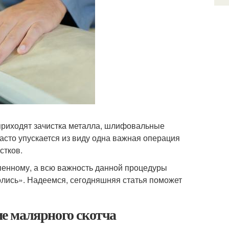
у приходят зачистка металла, шлифовальные
 часто упускается из виду одна важная операция
стков.
епенному, а всю важность данной процедуры
лолись». Надеемся, сегодняшняя статья поможет
е малярного скотча