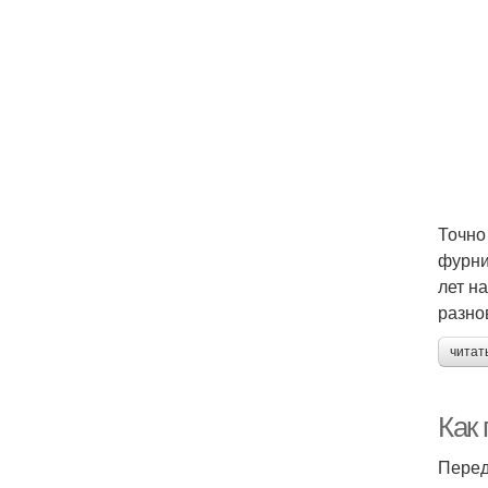
Точно
фурни
лет н
разно
читат
Как
Перед