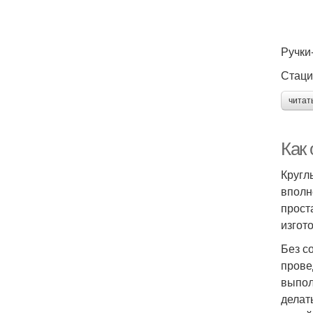
Ручки
Стаци
читат
Как 
Кругл
вполн
прост
изгот
Без с
прове
выпол
делат