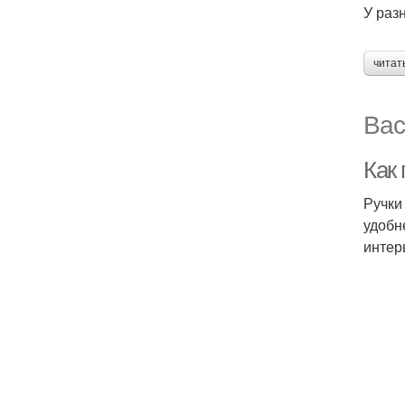
У раз
читат
Вас
Как 
Ручки
удобн
интер