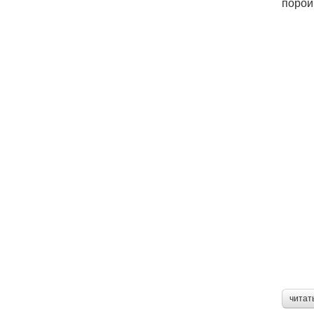
порой
читат