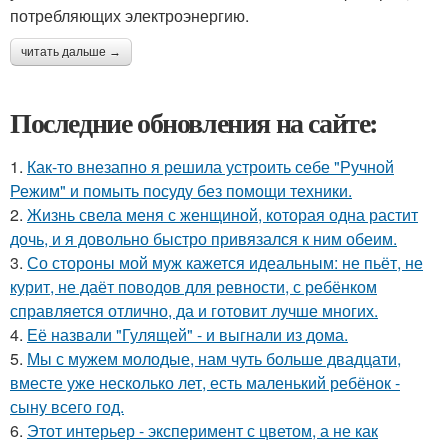
потребляющих электроэнергию.
читать дальше →
Последние обновления на сайте:
1.
Как-то внезапно я решила устроить себе "Ручной
Режим" и помыть посуду без помощи техники.
2.
Жизнь свела меня с женщиной, которая одна растит
дочь, и я довольно быстро привязался к ним обеим.
3.
Со стороны мой муж кажется идеальным: не пьёт, не
курит, не даёт поводов для ревности, с ребёнком
справляется отлично, да и готовит лучше многих.
4.
Её назвали "Гулящей" - и выгнали из дома.
5.
Мы с мужем молодые, нам чуть больше двадцати,
вместе уже несколько лет, есть маленький ребёнок -
сыну всего год.
6.
Этот интерьер - эксперимент с цветом, а не как