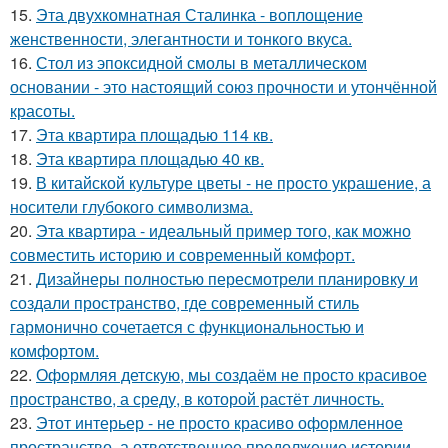
15.
Эта двухкомнатная Сталинка - воплощение
женственности, элегантности и тонкого вкуса.
16.
Стол из эпоксидной смолы в металлическом
основании - это настоящий союз прочности и утончённой
красоты.
17.
Эта квартира площадью 114 кв.
18.
Эта квартира площадью 40 кв.
19.
В китайской культуре цветы - не просто украшение, а
носители глубокого символизма.
20.
Эта квартира - идеальный пример того, как можно
совместить историю и современный комфорт.
21.
Дизайнеры полностью пересмотрели планировку и
создали пространство, где современный стиль
гармонично сочетается с функциональностью и
комфортом.
22.
Оформляя детскую, мы создаём не просто красивое
пространство, а среду, в которой растёт личность.
23.
Этот интерьер - не просто красиво оформленное
пространство, а ответственное продолжение истории.