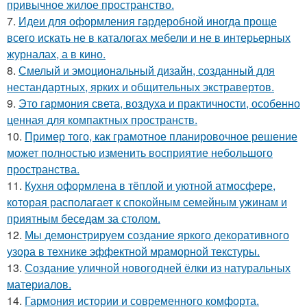
привычное жилое пространство.
7.
Идеи для оформления гардеробной иногда проще
всего искать не в каталогах мебели и не в интерьерных
журналах, а в кино.
8.
Смелый и эмоциональный дизайн, созданный для
нестандартных, ярких и общительных экстравертов.
9.
Это гармония света, воздуха и практичности, особенно
ценная для компактных пространств.
10.
Пример того, как грамотное планировочное решение
может полностью изменить восприятие небольшого
пространства.
11.
Кухня оформлена в тёплой и уютной атмосфере,
которая располагает к спокойным семейным ужинам и
приятным беседам за столом.
12.
Мы демонстрируем создание яркого декоративного
узора в технике эффектной мраморной текстуры.
13.
Создание уличной новогодней ёлки из натуральных
материалов.
14.
Гармония истории и современного комфорта.