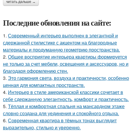
читать дальше →
Последние обновления на сайте:
1.
Современный интерьер выполнен в элегантной и
сдержанной стилистике с акцентом на благородные
материалы и продуманную геометрию пространства.
2.
Общее восприятие интерьера квартиры формируется
не только за счет мебели, освещения и аксессуаров, но и
благодаря оформлению стен.
3.
Это гармония света, воздуха и практичности, особенно
ценная для компактных пространств.
4.
Интерьер в стиле американской классики сочетает в
себе сдержанную элегантность, комфорт и практичность.
5.
Тёплая и комфортная спальня на мансардном этаже
словно создана для уединения и спокойного отдыха.
6.
Современная квартира в тёмных тонах выглядит
выразительно, стильно и уверенно.