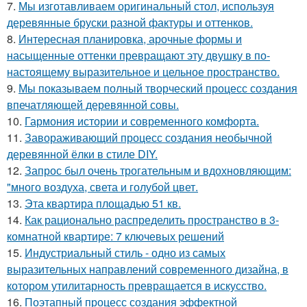
7.
Мы изготавливаем оригинальный стол, используя
деревянные бруски разной фактуры и оттенков.
8.
Интересная планировка, арочные формы и
насыщенные оттенки превращают эту двушку в по-
настоящему выразительное и цельное пространство.
9.
Мы показываем полный творческий процесс создания
впечатляющей деревянной совы.
10.
Гармония истории и современного комфорта.
11.
Завораживающий процесс создания необычной
деревянной ёлки в стиле DIY.
12.
Запрос был очень трогательным и вдохновляющим:
"много воздуха, света и голубой цвет.
13.
Эта квартира площадью 51 кв.
14.
Как рационально распределить пространство в 3-
комнатной квартире: 7 ключевых решений
15.
Индустриальный стиль - одно из самых
выразительных направлений современного дизайна, в
котором утилитарность превращается в искусство.
16.
Поэтапный процесс создания эффектной