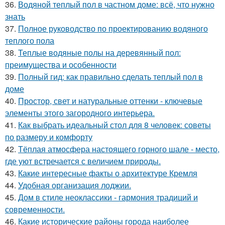
36.
Водяной теплый пол в частном доме: всё, что нужно
знать
37.
Полное руководство по проектированию водяного
теплого пола
38.
Теплые водяные полы на деревянный пол:
преимущества и особенности
39.
Полный гид: как правильно сделать теплый пол в
доме
40.
Простор, свет и натуральные оттенки - ключевые
элементы этого загородного интерьера.
41.
Как выбрать идеальный стол для 8 человек: советы
по размеру и комфорту
42.
Тёплая атмосфера настоящего горного шале - место,
где уют встречается с величием природы.
43.
Какие интересные факты о архитектуре Кремля
44.
Удобная организация лоджии.
45.
Дом в стиле неоклассики - гармония традиций и
современности.
46.
Какие исторические районы города наиболее