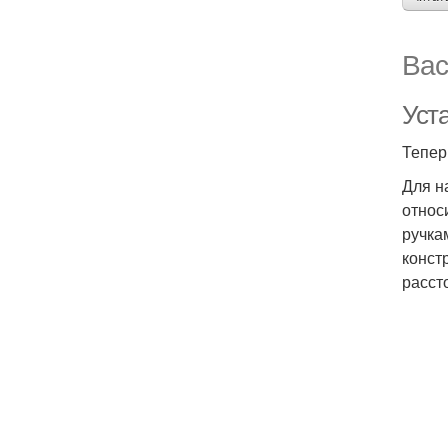
Вас
Уст
Тепер
Для н
относ
ручка
конст
расст