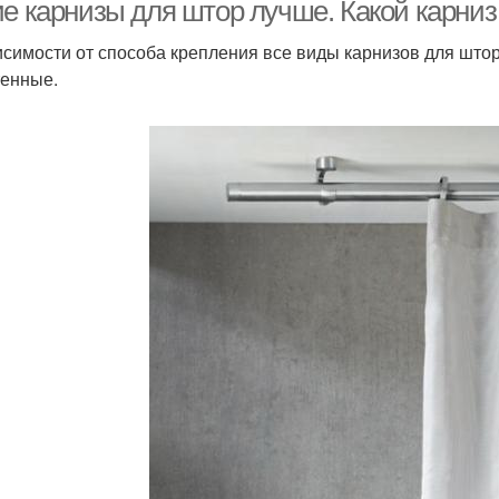
ие карнизы для штор лучше. Какой карни
исимости от способа крепления все виды карнизов для што
тенные.