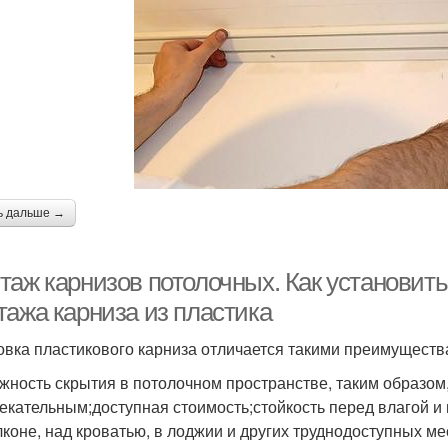
ь дальше →
таж карнизов потолочных. Как установить
тажа карниза из пластика
овка пластикового карниза отличается такими преимуществ
жность скрытия в потолочном пространстве, таким образом
екательным;доступная стоимость;стойкость перед влагой 
лконе, над кроватью, в лоджии и других труднодоступных ме