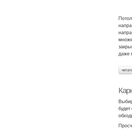
Потол
напра
напра
множе
закры
даже 
читат
Кар
Выбир
будет
обход
Просч