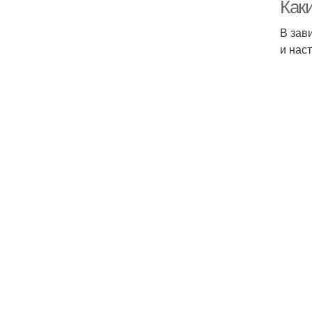
Как
В зав
и нас