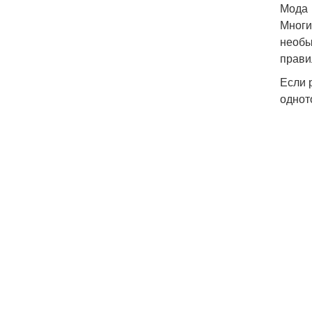
Мода
Многи
необы
прави
Если 
однот