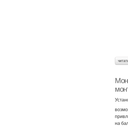
читат
Мон
мон
Устан
возмо
привл
на ба