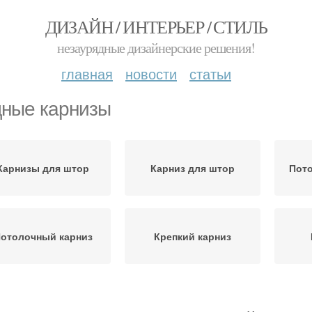
ДИЗАЙН / ИНТЕРЬЕР / СТИЛЬ
незаурядные дизайнерские решения!
главная
новости
статьи
ные карнизы
Карнизы для штор
Карниз для штор
Пот
отолочный карниз
Крепкий карниз
ардины от карниза