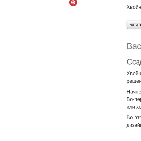
Хвойн
читат
Вас
Соз
Хвойн
решен
Начне
Во-пе
или х
Во-вт
дизай