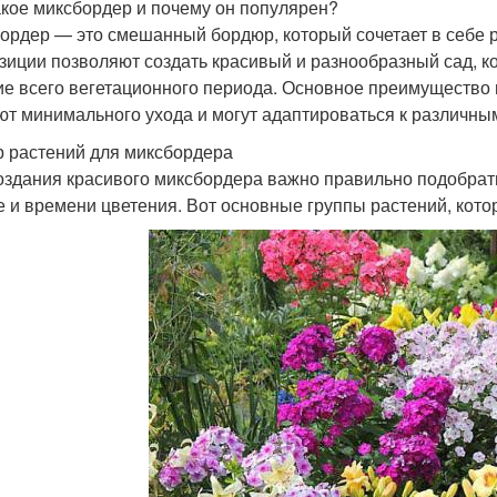
акое миксбордер и почему он популярен?
ордер — это смешанный бордюр, который сочетает в себе ра
зиции позволяют создать красивый и разнообразный сад, к
ие всего вегетационного периода. Основное преимущество 
ют минимального ухода и могут адаптироваться к различн
 растений для миксбордера
оздания красивого миксбордера важно правильно подобрать
 и времени цветения. Вот основные группы растений, кото