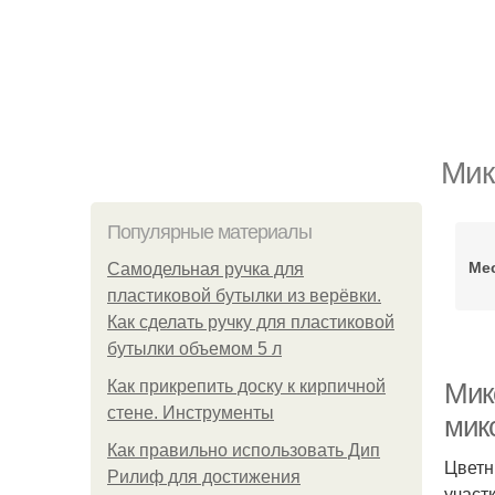
Мик
Популярные материалы
Ме
Самодельная ручка для
пластиковой бутылки из верёвки.
Как сделать ручку для пластиковой
бутылки объемом 5 л
Как прикрепить доску к кирпичной
Мик
стене. Инструменты
мик
Как правильно использовать Дип
Цветн
Рилиф для достижения
участ