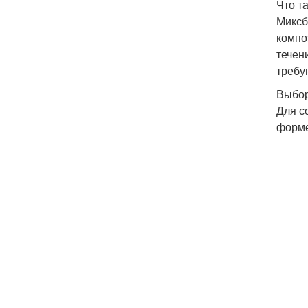
Что т
Миксб
компо
течен
требу
Выбор
Для с
форме