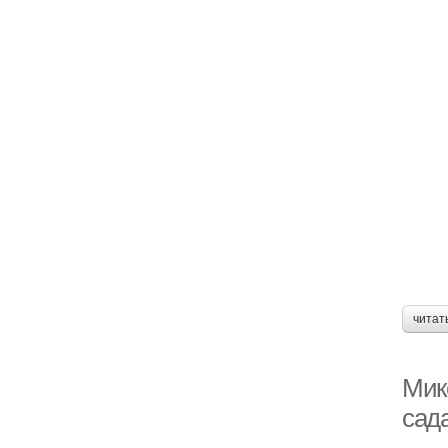
читат
Мик
сад