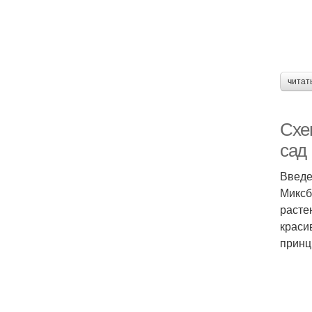
читат
Схе
сад
Введ
Миксб
расте
краси
принц