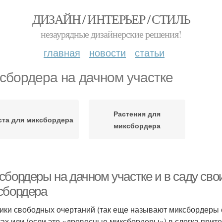
ДИЗАЙН / ИНТЕРЬЕР / СТИЛЬ
незаурядные дизайнерские решения!
главная
новости
статьи
сбордера на дачном участке
Растения для
ста для миксбордера
миксбордера
сбордеры на дачном участке и в саду св
сбордера
ики свободных очертаний (так еще называют миксбордеры 
ках или (если это «древесные миксбордеры») в слегка прит