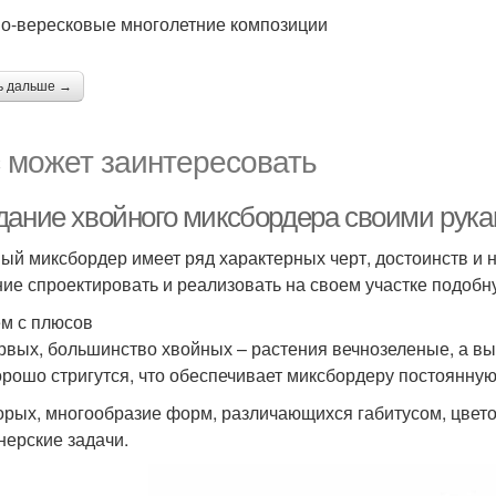
о-вересковые многолетние композиции
ь дальше →
 может заинтересовать
дание хвойного миксбордера своими рука
ый миксбордер имеет ряд характерных черт, достоинств и н
ие спроектировать и реализовать на своем участке подобн
м с плюсов
рвых, большинство хвойных – растения вечнозеленые, а вы
орошо стригутся, что обеспечивает миксбордеру постоянную
орых, многообразие форм, различающихся габитусом, цвет
нерские задачи.