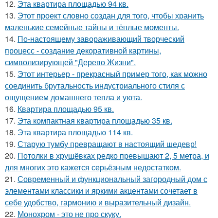
12.
Эта квартира площадью 94 кв.
13.
Этот проект словно создан для того, чтобы хранить
маленькие семейные тайны и тёплые моменты.
14.
По-настоящему завораживающий творческий
процесс - создание декоративной картины,
символизирующей "Дерево Жизни".
15.
Этот интерьер - прекрасный пример того, как можно
соединить брутальность индустриального стиля с
ощущением домашнего тепла и уюта.
16.
Квартира площадью 95 кв.
17.
Эта компактная квартира площадью 35 кв.
18.
Эта квартира площадью 114 кв.
19.
Старую тумбу превращают в настоящий шедевр!
20.
Потолки в хрущёвках редко превышают 2, 5 метра, и
для многих это кажется серьёзным недостатком.
21.
Современный и функциональный загородный дом с
элементами классики и яркими акцентами сочетает в
себе удобство, гармонию и выразительный дизайн.
22.
Монохром - это не про скуку.