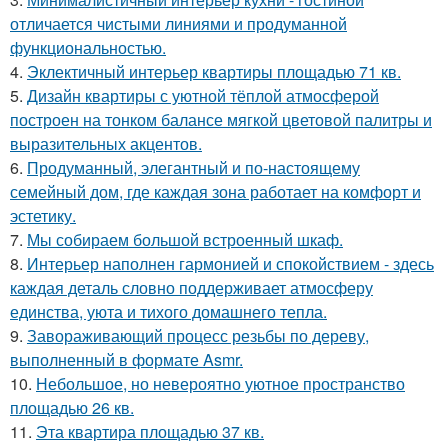
отличается чистыми линиями и продуманной
функциональностью.
4.
Эклектичный интерьер квартиры площадью 71 кв.
5.
Дизайн квартиры с уютной тёплой атмосферой
построен на тонком балансе мягкой цветовой палитры и
выразительных акцентов.
6.
Продуманный, элегантный и по-настоящему
семейный дом, где каждая зона работает на комфорт и
эстетику.
7.
Мы собираем большой встроенный шкаф.
8.
Интерьер наполнен гармонией и спокойствием - здесь
каждая деталь словно поддерживает атмосферу
единства, уюта и тихого домашнего тепла.
9.
Завораживающий процесс резьбы по дереву,
выполненный в формате Asmr.
10.
Небольшое, но невероятно уютное пространство
площадью 26 кв.
11.
Эта квартира площадью 37 кв.