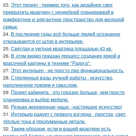
23.
Этот проект - пример того, как дизайнер смог
превратить квартиру с неудобной планировкой в
комфортное и элегантное пространство для молодой
семьи.
24.
В последние годы всё больше людей осознанно
отказываются от штор в интерьере.
25.
Светлая и уютная квартира площадью 43 кв.
26.
В этом видео показан процесс создания яркой и
красочной картины в технике "Радуга".
27.
Этот интерьер - не просто про функциональность.
28.
Стеклянные вазы ручной работы - искусство,
наполненное покоем и смыслом.
29.
Проект кабинета - это гораздо больше, чем просто
планировка и выбор мебели.
30.
Резная деревянная чаша - настоящее искусство!
31.
Интерьер радует с первого взгляда - простор, свет,
тёплые тона и продуманные детали.
32.
Таким образом, если в вашей квартире есть
маленький балкон, не спешите превращать его в склад