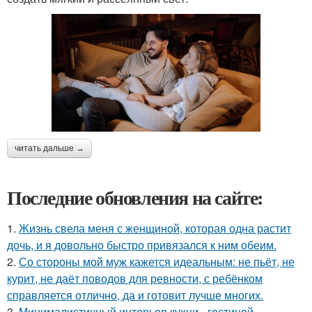
читать дальше →
Последние обновления на сайте:
1.
Жизнь свела меня с женщиной, которая одна растит
дочь, и я довольно быстро привязался к ним обеим.
2.
Со стороны мой муж кажется идеальным: не пьёт, не
курит, не даёт поводов для ревности, с ребёнком
справляется отлично, да и готовит лучше многих.
3.
Минималистичный интерьер кухни - гостиной