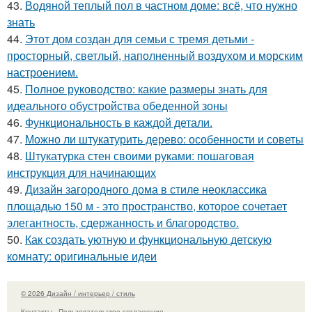
43.
Водяной теплый пол в частном доме: всё, что нужно
знать
44.
Этот дом создан для семьи с тремя детьми -
просторный, светлый, наполненный воздухом и морским
настроением.
45.
Полное руководство: какие размеры знать для
идеального обустройства обеденной зоны
46.
Функциональность в каждой детали.
47.
Можно ли штукатурить дерево: особенности и советы
48.
Штукатурка стен своими руками: пошаговая
инструкция для начинающих
49.
Дизайн загородного дома в стиле неоклассика
площадью 150 м - это пространство, которое сочетает
элегантность, сдержанность и благородство.
50.
Как создать уютную и функциональную детскую
комнату: оригинальные идеи
© 2026 Дизайн / интерьер / стиль
Контакты
Пользовательское соглашение