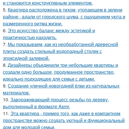
и становится конструктивным элементом.
5.
Квартира расположена в тихом, утопающем в зелени
районе - вдали от городского шума, с ощущением уюта и
размеренного ритма жизни.
6.
Это искусство баланс между эстетикой и
практичностью находить.
7.
Мы показываем, как из необработанной древесной
плиты создать стильный водопадный столик с
эпоксидной заливкой.
8.
Дизайнеры объединили три небольшие квартиры и
создали одно большое, продуманное пространство,
идеально подходящее для семьи с детьми.
9.
Создание уличной новогодней ёлки из натуральных
материалов.
10.
Завораживающий процесс резьбы по дереву,
выполненный в формате Asmr.
11.
Эта квартира - пример того, как даже в компактном
пространстве можно создать уютный и функциональный
дом для молодой семьи.