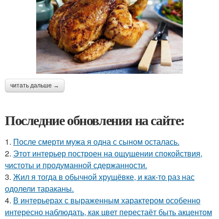
читать дальше →
Последние обновления на сайте:
1.
После смерти мужа я одна с сыном осталась.
2.
Этот интерьер построен на ощущении спокойствия,
чистоты и продуманной сдержанности.
3.
Жил я тогда в обычной хрущёвке, и как-то раз нас
одолели тараканы.
4.
В интерьерах с выраженным характером особенно
интересно наблюдать, как цвет перестаёт быть акцентом