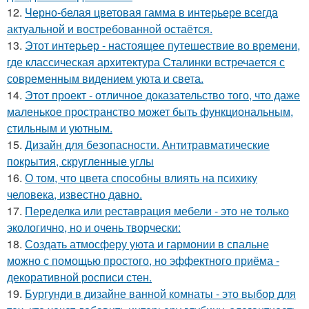
12.
Черно-белая цветовая гамма в интерьере всегда
актуальной и востребованной остаётся.
13.
Этот интерьер - настоящее путешествие во времени,
где классическая архитектура Сталинки встречается с
современным видением уюта и света.
14.
Этот проект - отличное доказательство того, что даже
маленькое пространство может быть функциональным,
стильным и уютным.
15.
Дизайн для безопасности. Антитравматические
покрытия, скругленные углы
16.
О том, что цвета способны влиять на психику
человека, известно давно.
17.
Переделка или реставрация мебели - это не только
экологично, но и очень творчески:
18.
Создать атмосферу уюта и гармонии в спальне
можно с помощью простого, но эффектного приёма -
декоративной росписи стен.
19.
Бургунди в дизайне ванной комнаты - это выбор для