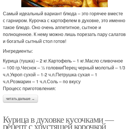
Самый идеальный вариант блюда – это горячее вместе
с гарниром. Курочка с картофелем в духовке, это именно
такое блюдо. Оно очень аппетитное, сытное и
полноценное. К нему можно лишь порезать пару салатов
и богатый сытный стол готов!
Ингредиенты:
Курица (тушка) – 2 кг.Картофель – 1 кг.Масло сливочное
– 100 гр.Чеснок – ½ головкиПерец черный молотый – 1/3
ч.л.Укроп сухой – 1-2 ч.л.Петрушка сухая – 1
ч.л.Розмарин – 1 ч.л.Соль – по вкусу
Процесс приготовления:
читать дальше →
Курица в духовке кусочками —
рецепт с хрустящей корочкой