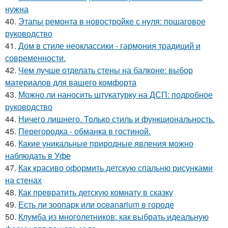
нужна
40.
Этапы ремонта в новостройке с нуля: пошаговое
руководство
41.
Дом в стиле неоклассики - гармония традиций и
современности.
42.
Чем лучше отделать стены на балконе: выбор
материалов для вашего комфорта
43.
Можно ли наносить штукатурку на ДСП: подробное
руководство
44.
Ничего лишнего. Только стиль и функциональность.
45.
Перегородка - обманка в гостиной.
46.
Какие уникальные природные явления можно
наблюдать в Уфе
47.
Как красиво оформить детскую спальню рисунками
на стенах
48.
Как превратить детскую комнату в сказку
49.
Есть ли зоопарк или oceanarium в городе
50.
Клумба из многолетников: как выбрать идеальную