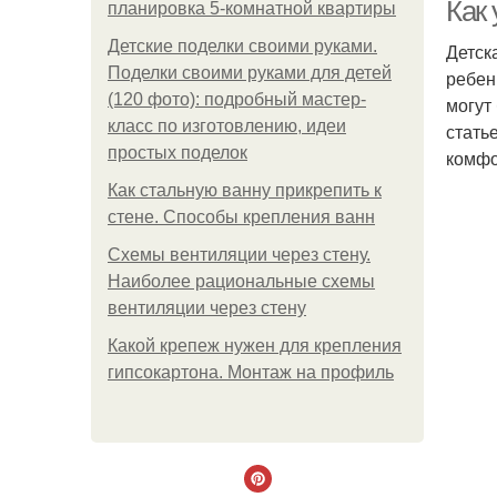
Как 
планировка 5-комнатной квартиры
Детские поделки своими руками.
Детск
Поделки своими руками для детей
ребен
И
(120 фото): подробный мастер-
могут
класс по изготовлению, идеи
стать
простых поделок
комфо
Как стальную ванну прикрепить к
стене. Способы крепления ванн
Схемы вентиляции через стену.
Наиболее рациональные схемы
вентиляции через стену
Какой крепеж нужен для крепления
гипсокартона. Монтаж на профиль