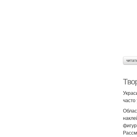
читат
Тво
Украс
часто
Облас
накле
фигур
Рассм