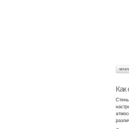
читат
Как
Стены
настр
атмос
разли