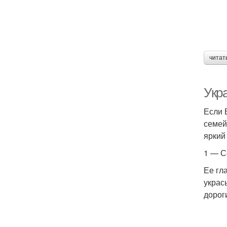
читат
Укр
Если 
семей
яркий
1 — С
Ее гл
украс
дорог