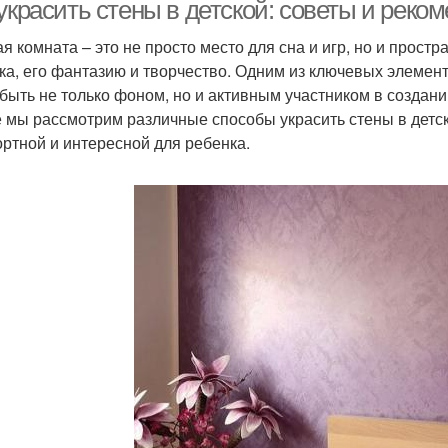
украсить стены в детской: советы и реко
ая комната – это не просто место для сна и игр, но и прост
ка, его фантазию и творчество. Одним из ключевых элемент
деи для украшения
Картины для украшения
Укр
 быть не только фоном, но и активным участником в созда
е мы рассмотрим различные способы украсить стены в детск
ртной и интересной для ребенка.
Дорогостоящие
материалы