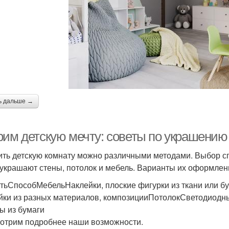
ь дальше →
рим детскую мечту: советы по украшению
ить детскую комнату можно различными методами. Выбор сп
 украшают стены, потолок и мебель. Варианты их оформлен
тьСпособМебельНаклейки, плоские фигурки из ткани или б
йки из разных материалов, композицииПотолокСветодиодн
ы из бумаги
отрим подробнее наши возможности.