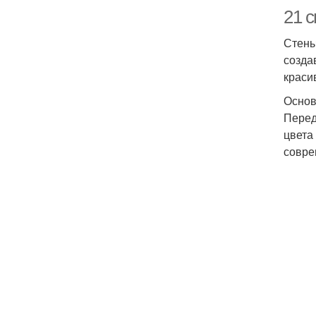
21 с
Стены
созда
краси
Основ
Перед
цвета
совре