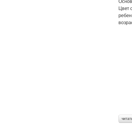
Основ
Цвет 
ребен
возра
читат