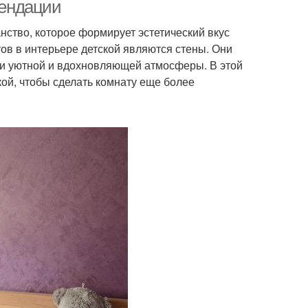
украшения
мендации
ранство, которое формирует эстетический вкус
ов в интерьере детской являются стены. Они
ашения для стен
Советы по украшению
нии уютной и вдохновляющей атмосферы. В этой
ой, чтобы сделать комнату еще более