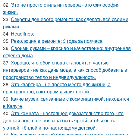
32.
Это не просто стиль интерьера - это философия
жизни.
33.
Секреты дешевого ремонта: как сделать всё своими
руками
34.
Headlines:
35.
Революция в ремонте: 3 года за полчаса
36.
Своими руками – красиво и качественно: внутренняя
отделка дома
37.
Хорошо, что обои снова становятся частью
интерьеров - не как дань моде, а как способ добавить в
пространство тепло и индивидуальность.
38.
Эта квартира - не просто место для жизни, а
пространство, в котором дышит покой.
39.
Какие музеи, связанные с космонавтикой, находятся
в Калуге
40.
Эта комната - настоящее доказательство того, что
детская вовсе не обязана быть яркой, чтобы быть
уютной, тёплой и по-настоящему детской.
41.
Как сделать теплый пол: основные методы и советы