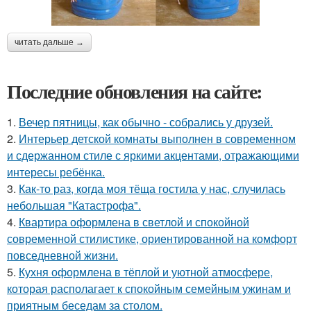
читать дальше →
Последние обновления на сайте:
1.
Вечер пятницы, как обычно - собрались у друзей.
2.
Интерьер детской комнаты выполнен в современном
и сдержанном стиле с яркими акцентами, отражающими
интересы ребёнка.
3.
Как-то раз, когда моя тёща гостила у нас, случилась
небольшая "Катастрофа".
4.
Квартира оформлена в светлой и спокойной
современной стилистике, ориентированной на комфорт
повседневной жизни.
5.
Кухня оформлена в тёплой и уютной атмосфере,
которая располагает к спокойным семейным ужинам и
приятным беседам за столом.