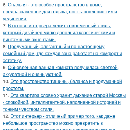
6.
Спальня - это особое пространство в доме,
предназначенное для отдыха, восстановления сил и
уединения.
7.
В основе интерьера лежит современный стиль,
который дизайнер мягко дополнил классическими и
винтажными акцентами.
8.
Продуманный, элегантный и по-настоящему
семейный дом, где каждая зона работает на комфорт и
эстетику.
9.
Обновлённая ванная комната получилась светлой,
аккуратной и очень уютной.
10.
Это пространство тишины, баланса и продуманной
простоты.
11.
Эта квартира словно хранит дыхание старой Москвы
- спокойной, интеллигентной, наполненной историей и
тонким чувством стиля.
12.
Этот интерьер - отличный пример того, как даже
небольшое пространство можно превратить в
атмосферное, выразительное и невероятно уютное