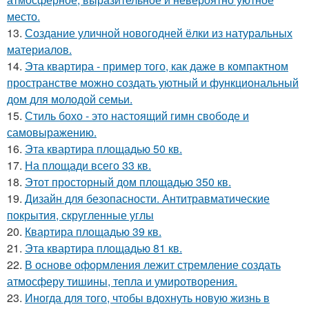
место.
13.
Создание уличной новогодней ёлки из натуральных
материалов.
14.
Эта квартира - пример того, как даже в компактном
пространстве можно создать уютный и функциональный
дом для молодой семьи.
15.
Стиль бохо - это настоящий гимн свободе и
самовыражению.
16.
Эта квартира площадью 50 кв.
17.
На площади всего 33 кв.
18.
Этот просторный дом площадью 350 кв.
19.
Дизайн для безопасности. Антитравматические
покрытия, скругленные углы
20.
Квартира площадью 39 кв.
21.
Эта квартира площадью 81 кв.
22.
В основе оформления лежит стремление создать
атмосферу тишины, тепла и умиротворения.
23.
Иногда для того, чтобы вдохнуть новую жизнь в