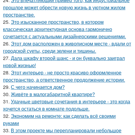
24.
Это впечатляющий пример того, как индустриальное
прошлое может обрести новую жизнь в уютном жилом
пространстве.
25.
Это изысканное пространство, в котором
классическая архитектурная основа гармонично
сочетается с актуальными дизайнерскими решениями.
26.
Этот дом расположен в живописном месте - вдали от
городской суеты, среди зелени и тишины.
27.
Дала шкафу второй шанс - и он буквально заиграл
новой жизнью!
28.
Этот интерьер - не просто красиво оформленное
пространство, а ответственное продолжение истории.
29.
С чего начинается дом?
30.
Живёте в малогабаритной квартире?
31.
Удачные цветовые сочетания в интерьере - это когда
хочется остаться в комнате подольше.
32.
Экономим на ремонте: как сделать всё своими
руками
33.
В этом проекте мы перепланировали небольшое