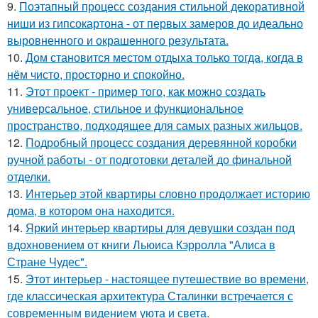
9.
Поэтапный процесс создания стильной декоративной
ниши из гипсокартона - от первых замеров до идеально
выровненного и окрашенного результата.
10.
Дом становится местом отдыха только тогда, когда в
нём чисто, просторно и спокойно.
11.
Этот проект - пример того, как можно создать
универсальное, стильное и функциональное
пространство, подходящее для самых разных жильцов.
12.
Подробный процесс создания деревянной коробки
ручной работы - от подготовки деталей до финальной
отделки.
13.
Интерьер этой квартиры словно продолжает историю
дома, в котором она находится.
14.
Яркий интерьер квартиры для девушки создан под
вдохновением от книги Льюиса Кэрролла "Алиса в
Стране Чудес".
15.
Этот интерьер - настоящее путешествие во времени,
где классическая архитектура Сталинки встречается с
современным видением уюта и света.