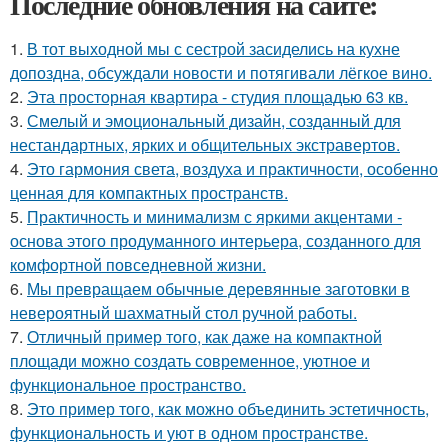
Последние обновления на сайте:
1.
В тот выходной мы с сестрой засиделись на кухне
допоздна, обсуждали новости и потягивали лёгкое вино.
2.
Эта просторная квартира - студия площадью 63 кв.
3.
Смелый и эмоциональный дизайн, созданный для
нестандартных, ярких и общительных экстравертов.
4.
Это гармония света, воздуха и практичности, особенно
ценная для компактных пространств.
5.
Практичность и минимализм с яркими акцентами -
основа этого продуманного интерьера, созданного для
комфортной повседневной жизни.
6.
Мы превращаем обычные деревянные заготовки в
невероятный шахматный стол ручной работы.
7.
Отличный пример того, как даже на компактной
площади можно создать современное, уютное и
функциональное пространство.
8.
Это пример того, как можно объединить эстетичность,
функциональность и уют в одном пространстве.