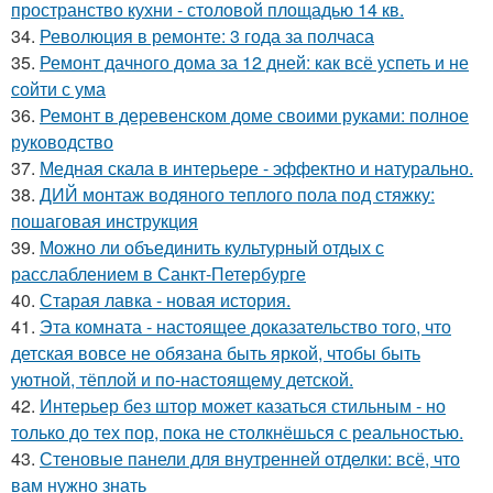
пространство кухни - столовой площадью 14 кв.
34.
Революция в ремонте: 3 года за полчаса
35.
Ремонт дачного дома за 12 дней: как всё успеть и не
сойти с ума
36.
Ремонт в деревенском доме своими руками: полное
руководство
37.
Медная скала в интерьере - эффектно и натурально.
38.
ДИЙ монтаж водяного теплого пола под стяжку:
пошаговая инструкция
39.
Можно ли объединить культурный отдых с
расслаблением в Санкт-Петербурге
40.
Старая лавка - новая история.
41.
Эта комната - настоящее доказательство того, что
детская вовсе не обязана быть яркой, чтобы быть
уютной, тёплой и по-настоящему детской.
42.
Интерьер без штор может казаться стильным - но
только до тех пор, пока не столкнёшься с реальностью.
43.
Стеновые панели для внутренней отделки: всё, что
вам нужно знать