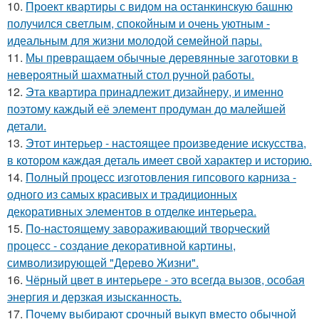
10.
Проект квартиры с видом на останкинскую башню
получился светлым, спокойным и очень уютным -
идеальным для жизни молодой семейной пары.
11.
Мы превращаем обычные деревянные заготовки в
невероятный шахматный стол ручной работы.
12.
Эта квартира принадлежит дизайнеру, и именно
поэтому каждый её элемент продуман до малейшей
детали.
13.
Этот интерьер - настоящее произведение искусства,
в котором каждая деталь имеет свой характер и историю.
14.
Полный процесс изготовления гипсового карниза -
одного из самых красивых и традиционных
декоративных элементов в отделке интерьера.
15.
По-настоящему завораживающий творческий
процесс - создание декоративной картины,
символизирующей "Дерево Жизни".
16.
Чёрный цвет в интерьере - это всегда вызов, особая
энергия и дерзкая изысканность.
17.
Почему выбирают срочный выкуп вместо обычной