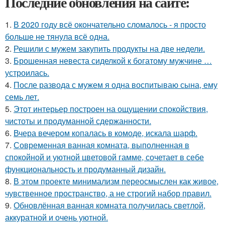
Последние обновления на сайте:
1.
В 2020 году всё окончательно сломалось - я просто
больше не тянула всё одна.
2.
Решили с мужем закупить продукты на две недели.
3.
Брошенная невеста сиделкой к богатому мужчине …
устроилась.
4.
После развода с мужем я одна воспитываю сына, ему
семь лет.
5.
Этот интерьер построен на ощущении спокойствия,
чистоты и продуманной сдержанности.
6.
Вчера вечером копалась в комоде, искала шарф.
7.
Современная ванная комната, выполненная в
спокойной и уютной цветовой гамме, сочетает в себе
функциональность и продуманный дизайн.
8.
В этом проекте минимализм переосмыслен как живое,
чувственное пространство, а не строгий набор правил.
9.
Обновлённая ванная комната получилась светлой,
аккуратной и очень уютной.