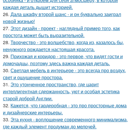
особняка - и откроем для себя атмосферу, в которой
каждая деталь дышит историей.
26.
Дала шкафу второй шанс - и он буквально заиграл
новой жизнью!
27.
Этот дизайн - проект - наглядный пример того, как
простота может быть выразительной.
28.
Творчество - это волшебство, когда из, казалось бы,
ненужного рождается настоящая красота.
29.
Прихожая и коридор - это первое, что видят гости и
домочадцы, поэтому здесь важна каждая деталь.
30.
Светлая мебель в интерьере - это всегда про воздух,
свет и ощущение простора.
31.
Это утонченное пространство, где царит
интеллигентная сдержанность, уют и особая эстетика
старой доброй Англии.
32.
Кажется, что гардеробная - это про просторные дома
и дизайнерские интерьеры.
33.
Эта кухня - воплощение современного минимализма,
где каждый элемент продуман до мелочей.