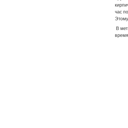
кирпи
час п
Этому
В мет
время