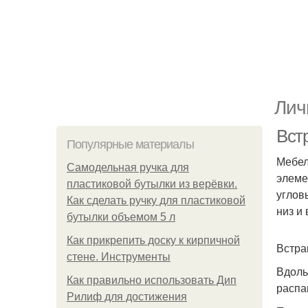
Лич
Вст
Популярные материалы
Мебел
Самодельная ручка для
элеме
пластиковой бутылки из верёвки.
углов
Как сделать ручку для пластиковой
низ и
бутылки объемом 5 л
Как прикрепить доску к кирпичной
Встра
стене. Инструменты
Вдоль
Как правильно использовать Дип
распа
Рилиф для достижения