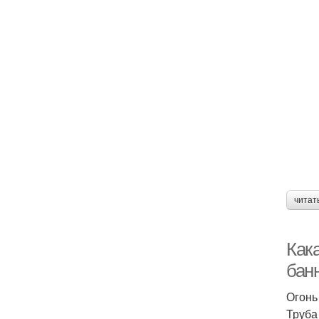
читат
Как
бан
Огонь
Труба