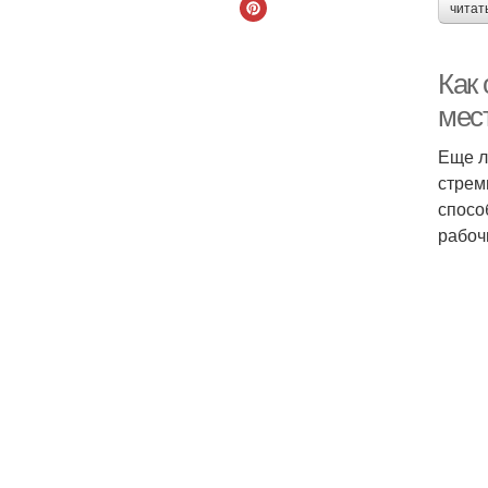
читат
Как 
мес
Еще л
стрем
спосо
рабоч