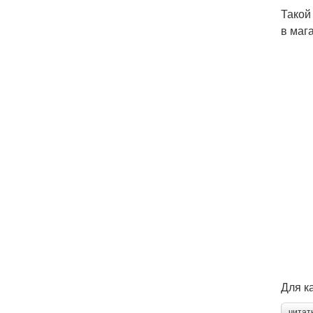
Такой
в маг
Для к
читат