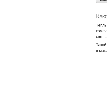
Как
Теплы
комфо
свет 
Такой
в маг