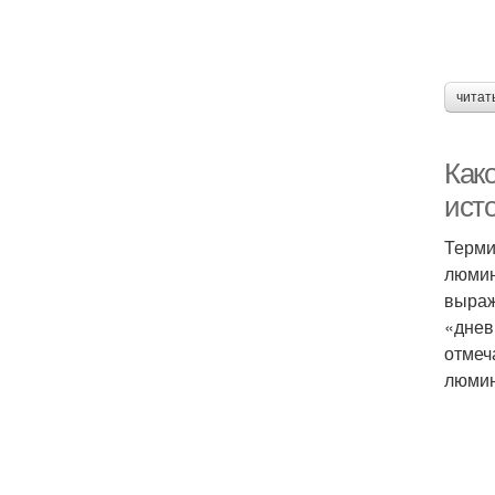
читат
Как
ист
Терми
люмин
выраж
«днев
отмеч
люмин