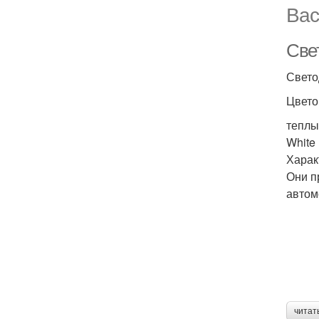
Вас
Све
Свето
Цвето
теплы
White 
Харак
Они п
автом
читат