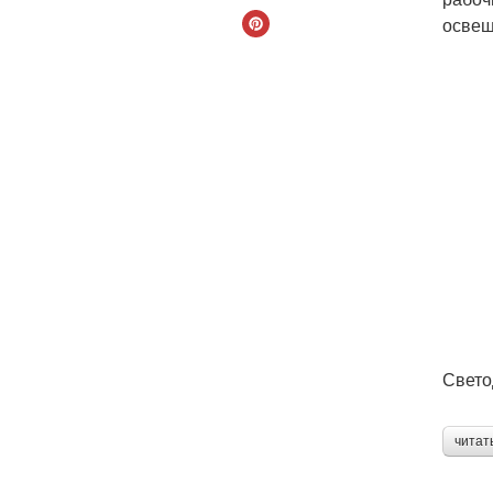
освещ
Свето
читат