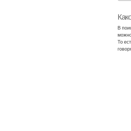
Како
В пои
можно
То ес
говор