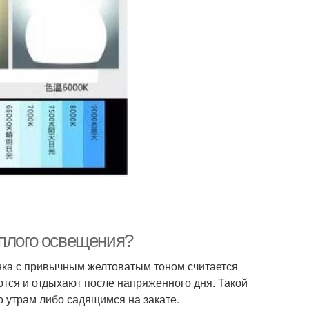
еплого освещения?
енка с привычным желтоватым тоном считается
ются и отдыхают после напряженного дня. Такой
о утрам либо садящимся на закате.