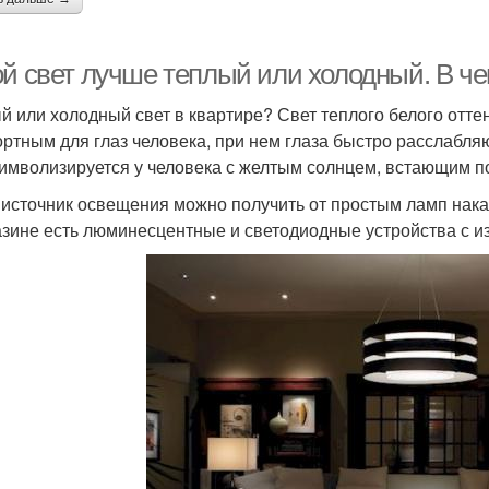
ой свет лучше теплый или холодный. В ч
й или холодный свет в квартире? Свет теплого белого отт
ртным для глаз человека, при нем глаза быстро расслабля
символизируется у человека с желтым солнцем, встающим п
 источник освещения можно получить от простым ламп нак
азине есть люминесцентные и светодиодные устройства с из