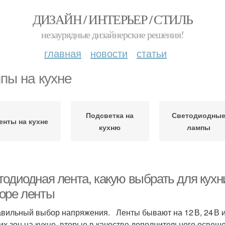
ДИЗАЙН / ИНТЕРЬЕР / СТИЛЬ
незаурядные дизайнерские решения!
главная
новости
статьи
пы на кухне
Подсветка на
Светодиодны
енты на кухне
кухню
лампы
тодиодная лента, какую выбрать для кух
оре ленты
вильный выбор напряжения. Ленты бывают на 12 В, 24 В 
их зон на кухне, вторые в качестве дополнительного освеще