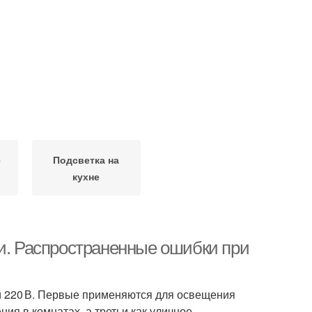
е
Подсветка на
кухне
ни. Распространенные ошибки при
и 220 В. Первые применяются для освещения
ния в комнатах, а третьи как уличное