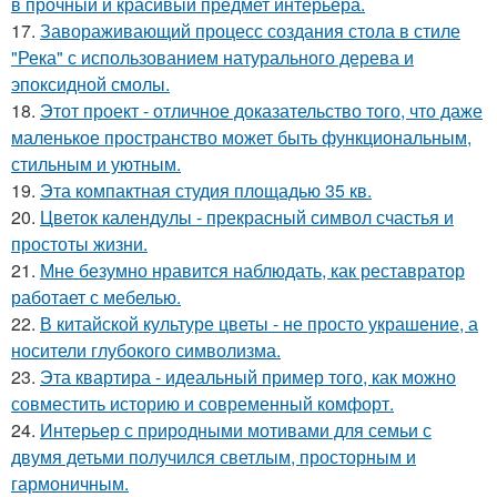
в прочный и красивый предмет интерьера.
17.
Завораживающий процесс создания стола в стиле
"Река" с использованием натурального дерева и
эпоксидной смолы.
18.
Этот проект - отличное доказательство того, что даже
маленькое пространство может быть функциональным,
стильным и уютным.
19.
Эта компактная студия площадью 35 кв.
20.
Цветок календулы - прекрасный символ счастья и
простоты жизни.
21.
Мне безумно нравится наблюдать, как реставратор
работает с мебелью.
22.
В китайской культуре цветы - не просто украшение, а
носители глубокого символизма.
23.
Эта квартира - идеальный пример того, как можно
совместить историю и современный комфорт.
24.
Интерьер с природными мотивами для семьи с
двумя детьми получился светлым, просторным и
гармоничным.