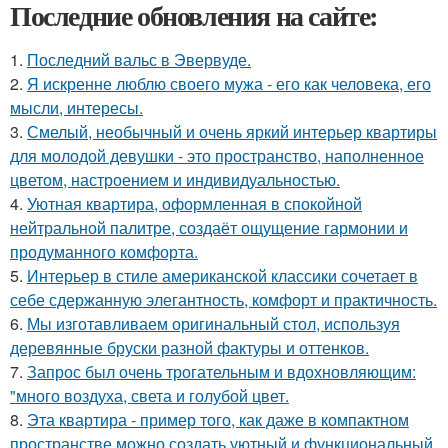
Последние обновления на сайте:
1.
Последний вальс в Эвервуде.
2.
Я искренне люблю своего мужа - его как человека, его
мысли, интересы.
3.
Смелый, необычный и очень яркий интерьер квартиры
для молодой девушки - это пространство, наполненное
цветом, настроением и индивидуальностью.
4.
Уютная квартира, оформленная в спокойной
нейтральной палитре, создаёт ощущение гармонии и
продуманного комфорта.
5.
Интерьер в стиле американской классики сочетает в
себе сдержанную элегантность, комфорт и практичность.
6.
Мы изготавливаем оригинальный стол, используя
деревянные бруски разной фактуры и оттенков.
7.
Запрос был очень трогательным и вдохновляющим:
"много воздуха, света и голубой цвет.
8.
Эта квартира - пример того, как даже в компактном
пространстве можно создать уютный и функциональный