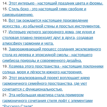
14.
Этот интерьер - настоящий праздник цвета и формы.
15.
Стиль бохо - это настоящий гимн свободе и
самовыражению.
16.
Вот так рождается настоящее произведение
искусства - из обычной стены и простых инструментов.
17.
Интерьер уютного загородного дома, где кухня и
столовая плавно переходят друг в друга, создавая
атмосферу гармонии и уюта.
18.
Завораживающий процесс создания эксклюзивного
стола из дерева и эпоксидной смолы - настоящего
симбиоза природы и современного дизайна.
19.
Хозяева этого пространства - настоящие поклонники
солнца, моря и лёгкости южного настроения.
20.
Этот реализованный проект воплощает идею
гармоничного семейного пространства, где уют
сочетается с функциональностью.
21.
Эта небольшая квартира стала примером
гармоничного сочетания стиля лофт с элементами
"Русского Стиля".