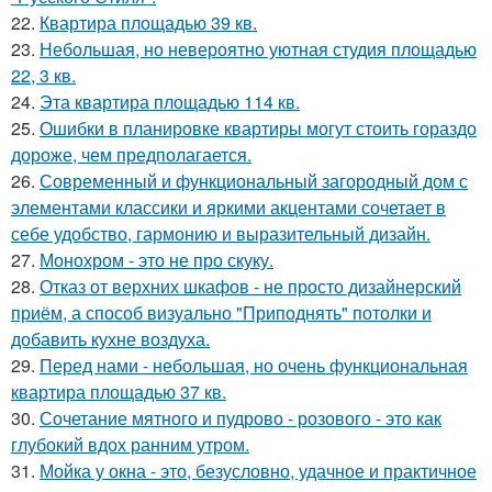
22.
Квартира площадью 39 кв.
23.
Небольшая, но невероятно уютная студия площадью
22, 3 кв.
24.
Эта квартира площадью 114 кв.
25.
Ошибки в планировке квартиры могут стоить гораздо
дороже, чем предполагается.
26.
Современный и функциональный загородный дом с
элементами классики и яркими акцентами сочетает в
себе удобство, гармонию и выразительный дизайн.
27.
Монохром - это не про скуку.
28.
Отказ от верхних шкафов - не просто дизайнерский
приём, а способ визуально "Приподнять" потолки и
добавить кухне воздуха.
29.
Перед нами - небольшая, но очень функциональная
квартира площадью 37 кв.
30.
Сочетание мятного и пудрово - розового - это как
глубокий вдох ранним утром.
31.
Мойка у окна - это, безусловно, удачное и практичное