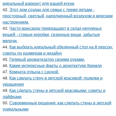
идеальный вариант для вашей кухни
42.
Этот дом создан для семьи с тремя детьми -
просторный, светлый, наполненный воздухом и морским
настроением.
43.
Часто мансарду превращают в склад ненужных
вещей - старые коробки, сезонные вещи, забытые
мелочи.
44.
Как выбрать идеальный обеденный стол на 8 персон:
советы по размерам и дизайну
45.
Гелевый ароматизатор своими руками.
46.
Какие интересные факты о архитектуре Кремля
47.
Комната отдыха с сауной.
48.
Как сделать стену в детской красивой: поделки и
украшения
49.
Как сделать стены в детской красивыми: советы и
лайфхаки
50.
Современные решения: как сделать стены в детской
уникальными