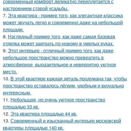
современный комфорт деликатно переплетается с
настроением старой усадьбы.
7.
Эта квартира - пример того, как элегантная классика
может звучать легко и современно даже на небольшой
площади.
8.
Наглядный пример того, как даже самая базовая
отделка может заиграть по-новому в умелых руках.
9.
Этот интерьер - отличный пример того, как даже
небольшое пространство можно превратить в
атмосферное, выразительное и невероятно уютное
место.
10.
В этой квартире каждая деталь продумана так, чтобы
пространство оставалось лёгким, удобным и визуально
интересным.
11.
Небольшое, но очень уютное пространство
площадью 33 кв.
12.
Эта квартира площадью 44 кв.
13.
Современный и изысканный интерьер московской
квартиры площадью 140 кв.