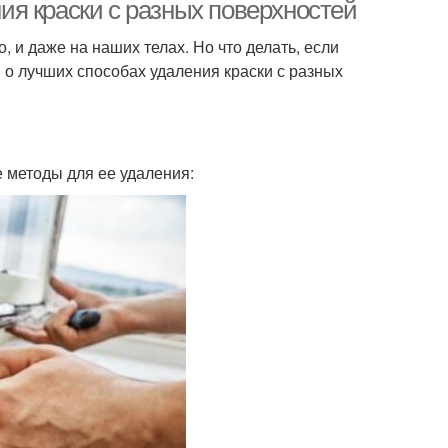
краски
я краски с разных поверхностей
, и даже на наших телах. Но что делать, если
м о лучших способах удаления краски с разных
 методы для ее удаления: