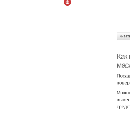
читат
Как 
мас
Посад
повер
Можно
вывес
средс