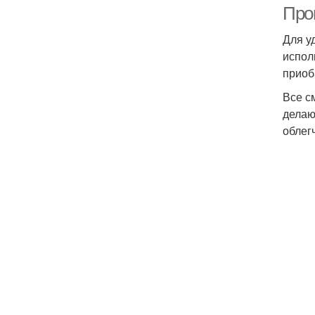
Про
Для у
испол
приоб
Все с
делаю
облег