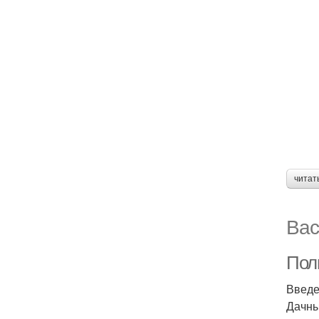
читат
Вас
Пол
Введ
Дачны