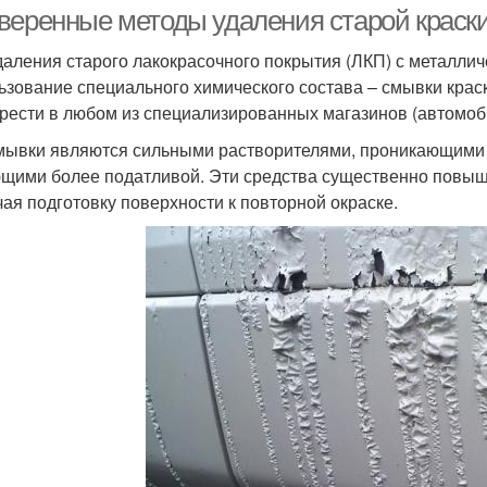
веренные методы удаления старой краски
даления старого лакокрасочного покрытия (ЛКП) с металли
ьзование специального химического состава – смывки краск
рести в любом из специализированных магазинов (автомобил
мывки являются сильными растворителями, проникающими в
щими более податливой. Эти средства существенно повыш
чая подготовку поверхности к повторной окраске.