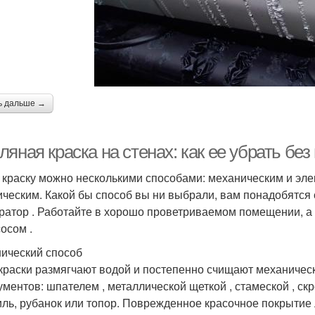
ь дальше →
ляная краска на стенах: как ее убрать б
 краску можно несколькими способами: механическим и эл
ическим. Какой бы способ вы ни выбрали, вам понадобятся с
ратор . Работайте в хорошо проветриваемом помещении, 
осом .
ический способ
краски размягчают водой и постепенно счищают механическ
ументов: шпателем , металлической щеткой , стамеской , ск
ль, рубанок или топор. Поврежденное красочное покрытие 