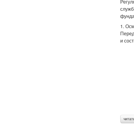
Регул
служб
фунда
1. Ос
Перед
и сос
читат