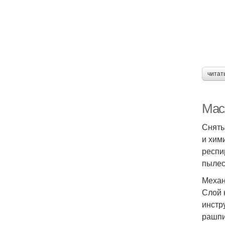
читат
Мас
Снять
и хим
респи
пылес
Механ
Слой 
инстр
рашпи