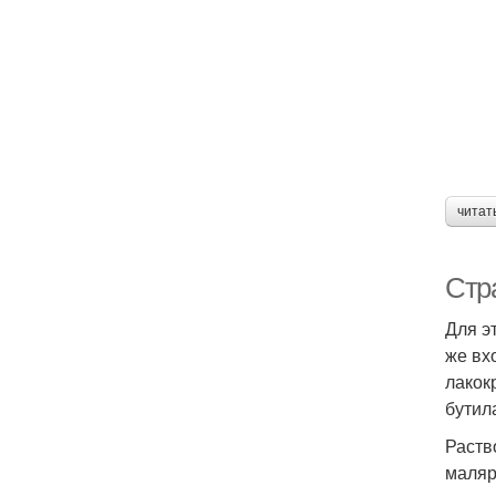
читат
Стр
Для э
же вх
лакок
бутил
Раств
маляр