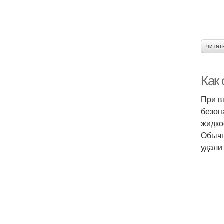
читат
Как 
При в
безоп
жидко
Обычн
удали