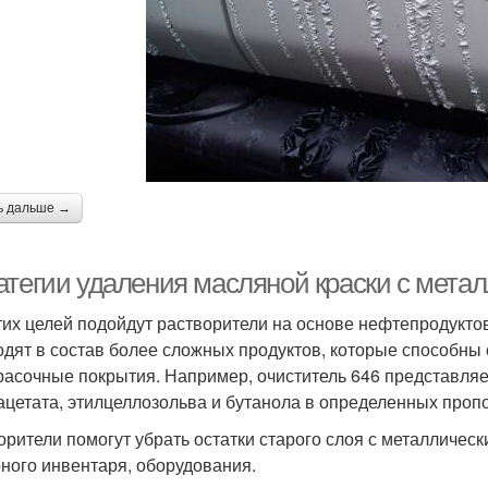
ь дальше →
атегии удаления масляной краски с мета
тих целей подойдут растворители на основе нефтепродуктов:
одят в состав более сложных продуктов, которые способны
расочные покрытия. Например, очиститель 646 представляет
ацетата, этилцеллозольва и бутанола в определенных проп
орители помогут убрать остатки старого слоя с металличес
ного инвентаря, оборудования.