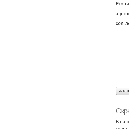
Его т
ацето
сольв
читат
Скр
В наш
краск