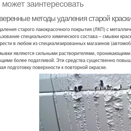
 может заинтересовать
веренные методы удаления старой краски
даления старого лакокрасочного покрытия (ЛКП) с металли
ьзование специального химического состава – смывки краск
рести в любом из специализированных магазинов (автомобил
мывки являются сильными растворителями, проникающими в
щими более податливой. Эти средства существенно повыш
чая подготовку поверхности к повторной окраске.