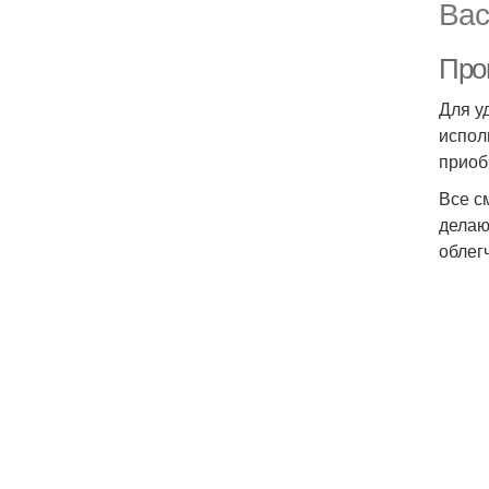
Вас
Про
Для у
испол
приоб
Все с
делаю
облег