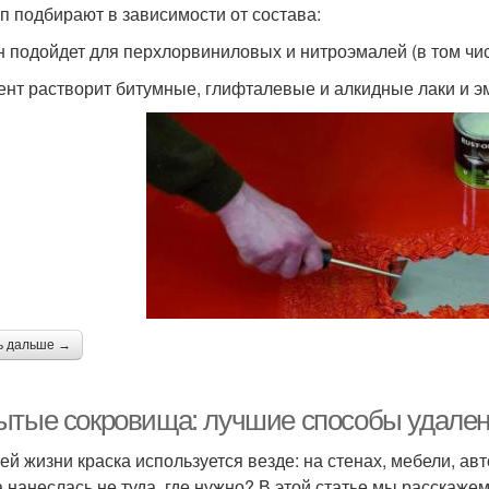
ип подбирают в зависимости от состава:
н подойдет для перхлорвиниловых и нитроэмалей (в том чи
ент растворит битумные, глифталевые и алкидные лаки и э
ь дальше →
ытые сокровища: лучшие способы удалени
ей жизни краска используется везде: на стенах, мебели, авто
а нанеслась не туда, где нужно? В этой статье мы расскаже