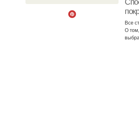
Спо
пок
Все с
О том
выбра