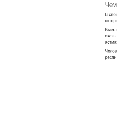
Чем
В спе
котор
Вмест
оказы
астма
Челов
респи