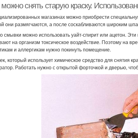
 можно снять старую краску. Использова
циализированных магазинах можно приобрести специальную
ой они размягчаются, а после соскабливаются широким шпа
о смывки можно использовать уайт-спирит или ацетон. Эти
вают на организм токсическое воздействие. Поэтому на в
тикам и аллергикам нужно покинуть помещение.
ек, который использует химическое средство для снятия кра
ратор. Работать нужно с открытой форточкой и дверью, чт