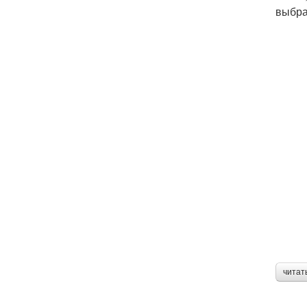
выбра
читат