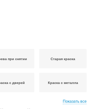
ева при снятии
Старая краска
раска с дверей
Краска с металла
Показать все
ска в домашних
Краска с бетона