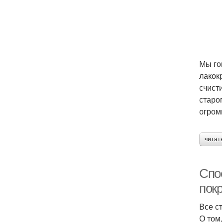
Мы го
лакок
счист
старо
В
огром
читат
Кр
Спо
пок
Все с
О том