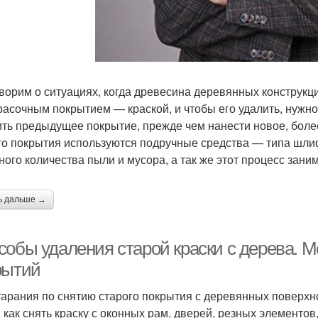
Смывка для масляной
Краска с одежды
Кр
краски
ворим о ситуациях, когда древесина деревянных конструкц
Акриловая краска
Краска с кисточки
Ра
расочным покрытием — краской, и чтобы его удалить, нужн
ить предыдущее покрытие, прежде чем нанести новое, боле
го покрытия используются подручные средства — типа шли
одоэмульсионные
Смывка для акриловой
ного количества пыли и мусора, а так же этот процесс зани
К
краски
краски
ь дальше →
аска с гипсокартона
собы удаления старой краски с дерева. 
рытий
тарания по снятию старого покрытия с деревянных поверхн
, как снять краску с оконных рам, дверей, резных элементов