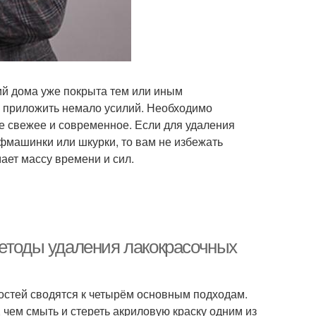
Изделия от старой
аска на дереве
краски
Краски в домашних
ий дома уже покрыта тем или иным
зличные краски
условиях
о приложить немало усилий. Необходимо
е свежее и современное. Если для удаления
фмашинки или шкурки, то вам не избежать
мает массу времени и сил.
раска с обоев
Краски с обоев
Методы удаления лакокрасочных
остей сводятся к четырём основным подходам.
, чем смыть и стереть акриловую краску одним из