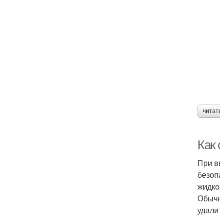
читат
Как 
При в
безоп
жидко
Обычн
удали