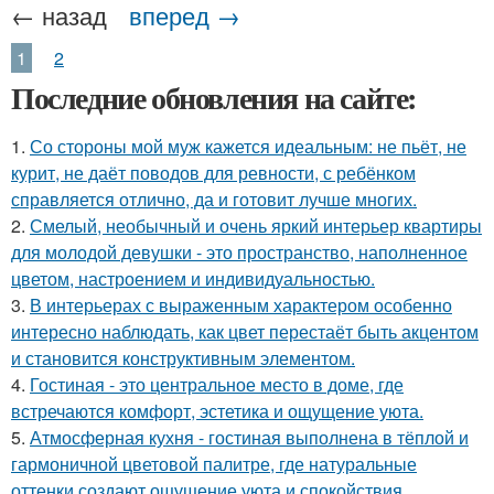
← назад
вперед →
1
2
Последние обновления на сайте:
1.
Со стороны мой муж кажется идеальным: не пьёт, не
курит, не даёт поводов для ревности, с ребёнком
справляется отлично, да и готовит лучше многих.
2.
Смелый, необычный и очень яркий интерьер квартиры
для молодой девушки - это пространство, наполненное
цветом, настроением и индивидуальностью.
3.
В интерьерах с выраженным характером особенно
интересно наблюдать, как цвет перестаёт быть акцентом
и становится конструктивным элементом.
4.
Гостиная - это центральное место в доме, где
встречаются комфорт, эстетика и ощущение уюта.
5.
Атмосферная кухня - гостиная выполнена в тёплой и
гармоничной цветовой палитре, где натуральные
оттенки создают ощущение уюта и спокойствия.