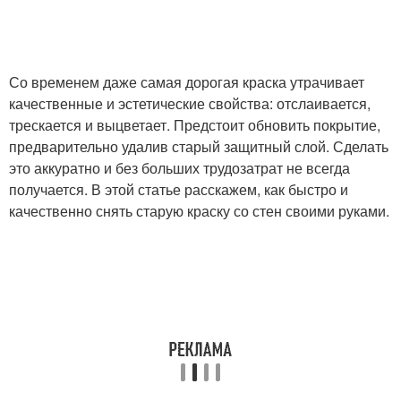
Краска с деревянной
Краски в домашних
поверхности
условиях
Со временем даже самая дорогая краска утрачивает
качественные и эстетические свойства: отслаивается,
трескается и выцветает. Предстоит обновить покрытие,
предварительно удалив старый защитный слой. Сделать
Краски с бетонных стен
Краски с металла
это аккуратно и без больших трудозатрат не всегда
получается. В этой статье расскажем, как быстро и
качественно снять старую краску со стен своими руками.
Водоэмульсионная
Водостойкая краска
краска
Растворитель для
Краска с потолка
водоэмульсионной
краски