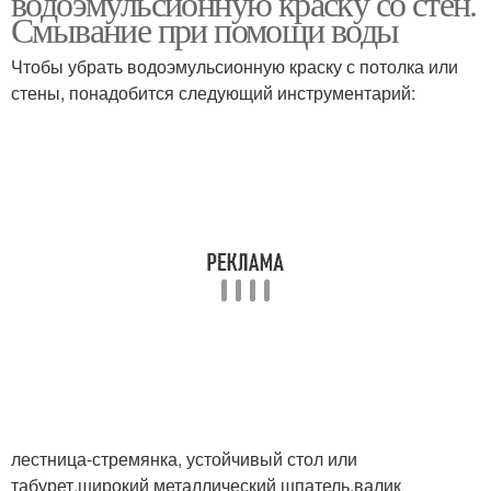
водоэмульсионную краску со стен.
Смывание при помощи воды
Чтобы убрать водоэмульсионную краску с потолка или
Растворитель для
стены, понадобится следующий инструментарий:
водоэмульсионной
Краски со стен
краски
Старая краска
Стен от старой краски
Краска с гипсокартона
лестница-стремянка, устойчивый стол или
табурет,широкий металлический шпатель,валик