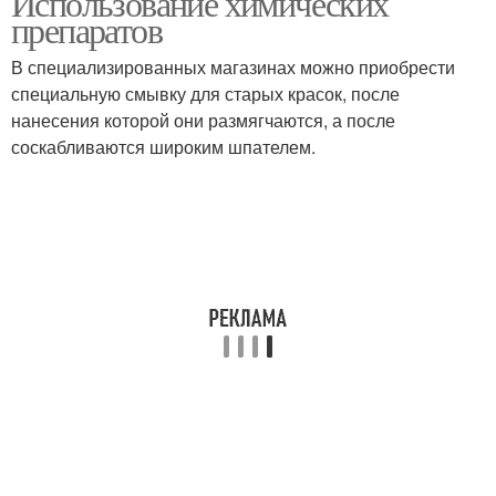
Использование химических
препаратов
В специализированных магазинах можно приобрести
Краска с металлических
специальную смывку для старых красок, после
Краска с бетона
ворот
нанесения которой они размягчаются, а после
соскабливаются широким шпателем.
Краска с помощью
Масляная краска
Краски с помощью