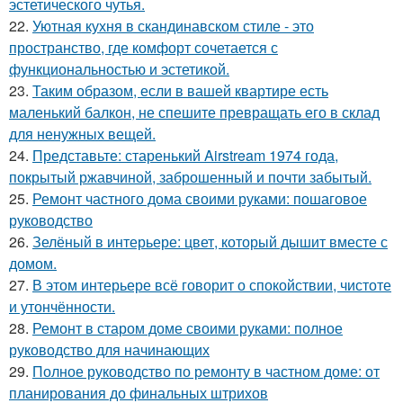
эстетического чутья.
22.
Уютная кухня в скандинавском стиле - это
пространство, где комфорт сочетается с
функциональностью и эстетикой.
23.
Таким образом, если в вашей квартире есть
маленький балкон, не спешите превращать его в склад
для ненужных вещей.
24.
Представьте: старенький Airstream 1974 года,
покрытый ржавчиной, заброшенный и почти забытый.
25.
Ремонт частного дома своими руками: пошаговое
руководство
26.
Зелёный в интерьере: цвет, который дышит вместе с
домом.
27.
В этом интерьере всё говорит о спокойствии, чистоте
и утончённости.
28.
Ремонт в старом доме своими руками: полное
руководство для начинающих
29.
Полное руководство по ремонту в частном доме: от
планирования до финальных штрихов