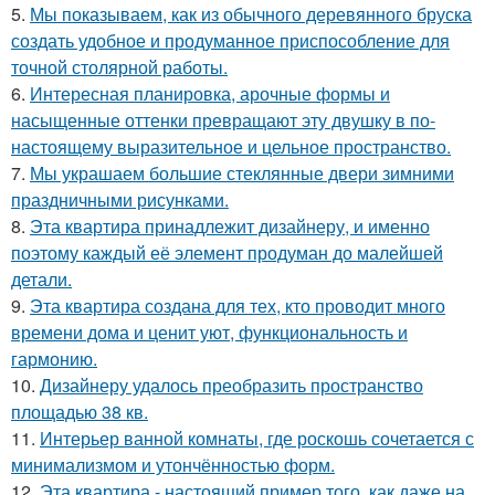
5.
Мы показываем, как из обычного деревянного бруска
создать удобное и продуманное приспособление для
точной столярной работы.
6.
Интересная планировка, арочные формы и
насыщенные оттенки превращают эту двушку в по-
настоящему выразительное и цельное пространство.
7.
Мы украшаем большие стеклянные двери зимними
праздничными рисунками.
8.
Эта квартира принадлежит дизайнеру, и именно
поэтому каждый её элемент продуман до малейшей
детали.
9.
Эта квартира создана для тех, кто проводит много
времени дома и ценит уют, функциональность и
гармонию.
10.
Дизайнеру удалось преобразить пространство
площадью 38 кв.
11.
Интерьер ванной комнаты, где роскошь сочетается с
минимализмом и утончённостью форм.
12.
Эта квартира - настоящий пример того, как даже на