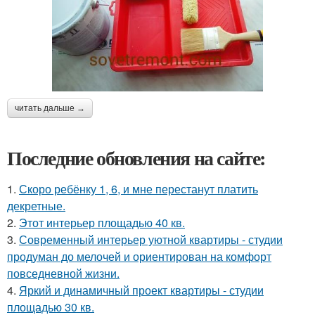
читать дальше →
Последние обновления на сайте:
1.
Скоро ребёнку 1, 6, и мне перестанут платить
декретные.
2.
Этот интерьер площадью 40 кв.
3.
Современный интерьер уютной квартиры - студии
продуман до мелочей и ориентирован на комфорт
повседневной жизни.
4.
Яркий и динамичный проект квартиры - студии
площадью 30 кв.