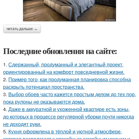
читать дальше →
Последние обновления на сайте:
1.
Сдержанный, продуманный и элегантный проект,
ориентированный на комфорт повседневной жизни.
2.
Пример того, как продуманная планировка способна
раскрыть потенциал пространства.
3.
Выбор обоев часто кажется простым делом до тех пор,
пока рулоны не оказываются дома.
4.
Даже в аккуратной и ухоженной квартире есть зоны,
до которых в процессе регулярной уборки почти никогда
не доходят руки.
5.
Кухня оформлена в тёплой и уютной атмосфере,
которая располагает к спокойным семейным ужинам и