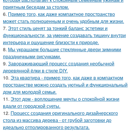
приятным беседам за столом.
6.
Пример того, как даже компактное пространство
может стать полноценным и очень удобным для жизни.
7.
Этот стиль ценят за тонкий баланс эстетики и
функциональности, за умение создавать тишину внутри
интерьера и ощущение близости к природе.
8.
Мы украшаем большие стеклянные двери зимними
праздничными рисунками.
9.
Завораживающий процесс создания необычной
деревянной ёлки в стиле DIY.
10.
Эта квартира - пример того, как даже в компактном
пространстве можно создать уютный и функциональный
дом для молодой семьи.
11.
Этот дом - воплощение мечты о спокойной жизни
вдали от городской суеты.
12.
Процесс создания оригинального дизайнерского
стола из массива дерева - от грубой заготовки до
идеально отполированного результата.