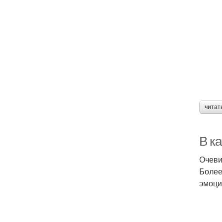
читат
В ка
Очеви
Более
эмоци