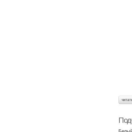
читат
Под
Белы