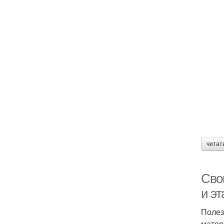
читат
Сво
и э
Полез
матер