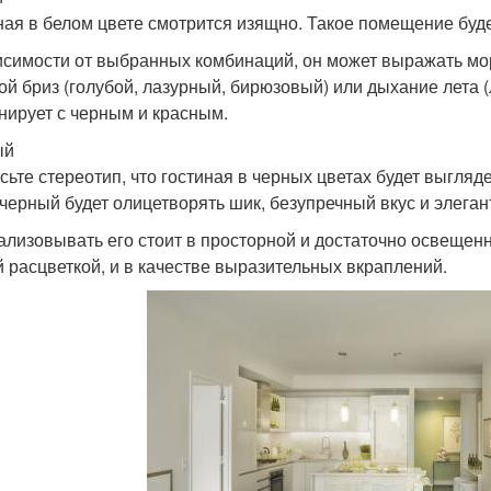
ная в белом цвете смотрится изящно. Такое помещение буде
исимости от выбранных комбинаций, он может выражать мор
ой бриз (голубой, лазурный, бирюзовый) или дыхание лета 
нирует с черным и красным.
ый
сьте стереотип, что гостиная в черных цветах будет выгляд
 черный будет олицетворять шик, безупречный вкус и элеган
ализовывать его стоит в просторной и достаточно освещенн
й расцветкой, и в качестве выразительных вкраплений.