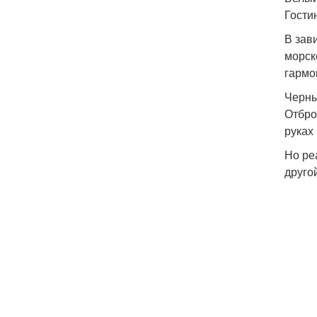
Гости
В зав
морск
гармо
Черн
Отбро
руках
Но ре
друго