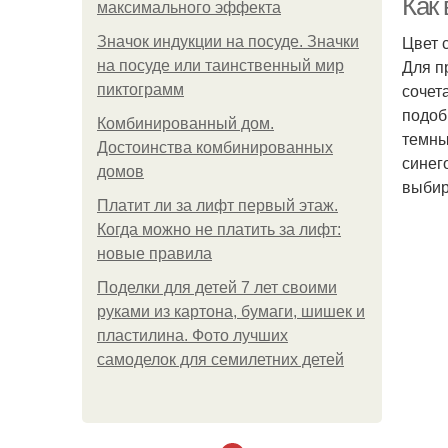
Как 
максимального эффекта
Цвет 
Значок индукции на посуде. Значки
Для п
на посуде или таинственный мир
сочет
пиктограмм
подоб
Комбинированный дом.
темны
Достоинства комбинированных
синег
домов
выбир
Платит ли за лифт первый этаж.
Когда можно не платить за лифт:
новые правила
Поделки для детей 7 лет своими
руками из картона, бумаги, шишек и
пластилина. Фото лучших
самоделок для семилетних детей