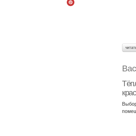
читат
Вас
Тёпл
кра
Выбор
помещ