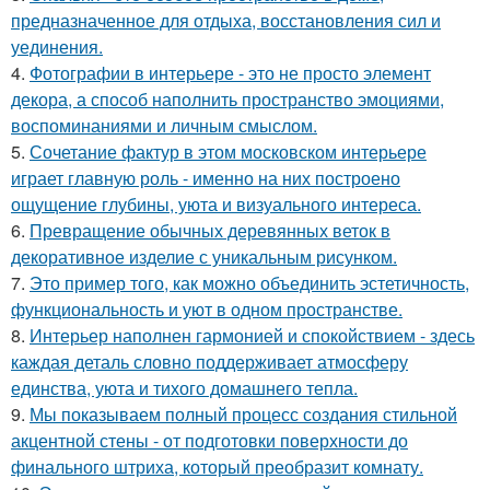
предназначенное для отдыха, восстановления сил и
уединения.
4.
Фотографии в интерьере - это не просто элемент
декора, а способ наполнить пространство эмоциями,
воспоминаниями и личным смыслом.
5.
Сочетание фактур в этом московском интерьере
играет главную роль - именно на них построено
ощущение глубины, уюта и визуального интереса.
6.
Превращение обычных деревянных веток в
декоративное изделие с уникальным рисунком.
7.
Это пример того, как можно объединить эстетичность,
функциональность и уют в одном пространстве.
8.
Интерьер наполнен гармонией и спокойствием - здесь
каждая деталь словно поддерживает атмосферу
единства, уюта и тихого домашнего тепла.
9.
Мы показываем полный процесс создания стильной
акцентной стены - от подготовки поверхности до
финального штриха, который преобразит комнату.