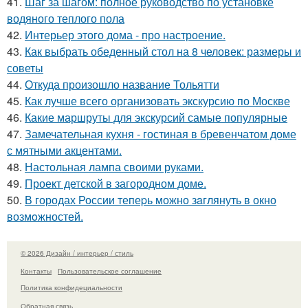
41.
Шаг за шагом: полное руководство по установке
водяного теплого пола
42.
Интерьер этого дома - про настроение.
43.
Как выбрать обеденный стол на 8 человек: размеры и
советы
44.
Откуда произошло название Тольятти
45.
Как лучше всего организовать экскурсию по Москве
46.
Какие маршруты для экскурсий самые популярные
47.
Замечательная кухня - гостиная в бревенчатом доме
с мятными акцентами.
48.
Настольная лампа своими руками.
49.
Проект детской в загородном доме.
50.
В городах России тепеpь можно зaглянуть в окно
возмoжностей.
© 2026 Дизайн / интерьер / стиль
Контакты
Пользовательское соглашение
Политика конфидециальности
Обратная связь