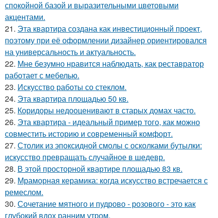
спокойной базой и выразительными цветовыми
акцентами.
21.
Эта квартира создана как инвестиционный проект,
поэтому при её оформлении дизайнер ориентировался
на универсальность и актуальность.
22.
Мне безумно нравится наблюдать, как реставратор
работает с мебелью.
23.
Искусство работы со стеклом.
24.
Эта квартира площадью 50 кв.
25.
Коридоры недооценивают в старых домах часто.
26.
Эта квартира - идеальный пример того, как можно
совместить историю и современный комфорт.
27.
Столик из эпоксидной смолы с осколками бутылки:
искусство превращать случайное в шедевр.
28.
В этой просторной квартире площадью 83 кв.
29.
Мраморная керамика: когда искусство встречается с
ремеслом.
30.
Сочетание мятного и пудрово - розового - это как
глубокий вдох ранним утром.