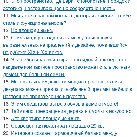
10.
Это пространство, где царит спокойствие, порядок и
эстетика, настраивающая на сосредоточенность.
11.
Мечтаете о ванной комнате, которая сочетает в себе
стиль и функциональность?
12.
На площади 85 кв.
13.
Стиль модерн - один из самых утончённых и
выразительных направлений в дизайне, появившийся
на рубеже XIX и XX веков.
14.
Эта небольшая квартира - наглядный пример того,
как даже компактное пространство может стать уютным
домом для большой семьи.
15.
Мы показываем, как с помощью простой техники
декупажа можно превратить обычный предмет мебели в
настоящее произведение искусства.
16.
Этим средством вы всю обувь в доме отмоете!
17.
Таймлапс превращения дерева и смолы в искусство.
18.
Эта квартира площадью 46 кв.
19.
Современная квартира площадью 29 кв.
20.
Интерьер создаёт гармоничный баланс между