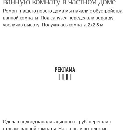
ванную комнату в частном доме
Ремонт нашего нового дома мы начали с обустройства
ванной комнаты. Под санузел переделали веранду,
Комнаты в частном
увеличив высоту. Получилась комната 2х2,5 м.
Санузел в частном доме
доме
Комната в сельском
Комнаты в доме
доме
Потайная комната
Комната в квартире
Комната за книжной
Скрытая комната
Сделав подвод канализационных труб, перешли к
полкой
отделке ванной комнаты. На стены и потолок мы