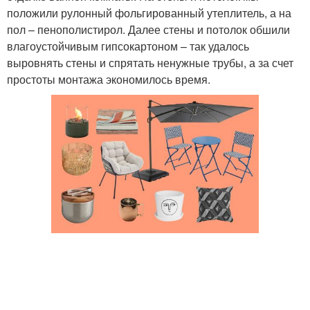
положили рулонный фольгированный утеплитель, а на
пол – пенополистирол. Далее стены и потолок обшили
влагоустойчивым гипсокартоном – так удалось
Секретные комнаты
Потайные комнаты
выровнять стены и спрятать ненужные трубы, а за счет
простоты монтажа экономилось время.
Игровая комната
Детская комната
Место в комнате
Комнаты в мире
Комната из веранды