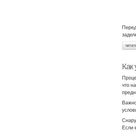
Перед
задел
читат
Как
Проце
что н
предн
Важно
услов
Снар
Если 