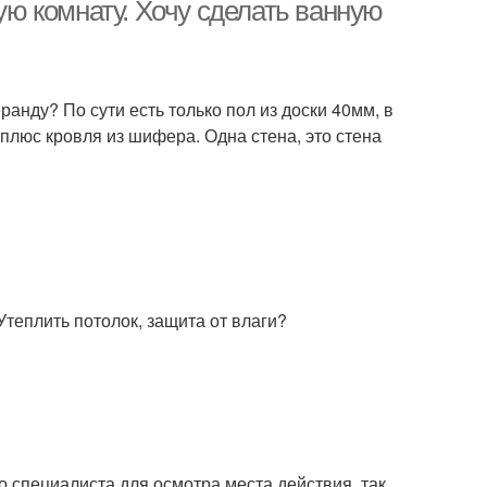
ю комнату. Хочу сделать ванную
анду? По сути есть только пол из доски 40мм, в
 плюс кровля из шифера. Одна стена, это стена
Утеплить потолок, защита от влаги?
 специалиста для осмотра места действия, так