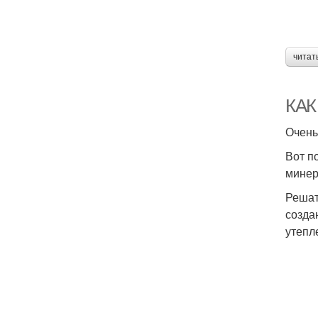
читат
КАК
Очень
Вот п
минер
Решат
созда
утепл