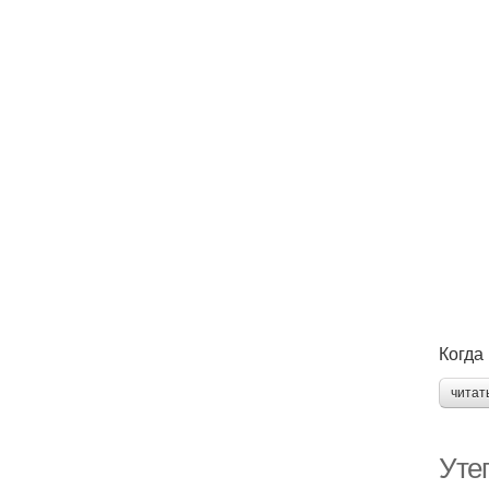
Когда
читат
Уте