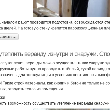
 началом работ проводится подготовка, освобождаются сте
ка щелей. На готовую стену крепится пароизоляционная плё
ь дальше →
 утеплить веранду изнутри и снаружи. Сп
сс утепления веранды можно осуществлять как снаружи здан
аружные работы нужно проводить в тёплый, сухой период го
азначены для эксплуатации в условиях негативных атмосфе
! Такие стройматериалы, как кирпич и бетон не только не с
иях, отводить тепло из помещения.
ужи
есть возможность осуществить утепление веранды снаружи