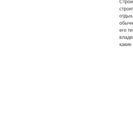
Строи
строи
отдых
обычн
его т
владе
какие