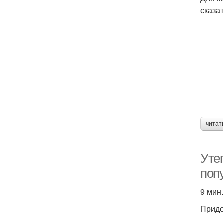
сказат
читат
Уте
поп
9 мин.
Придо