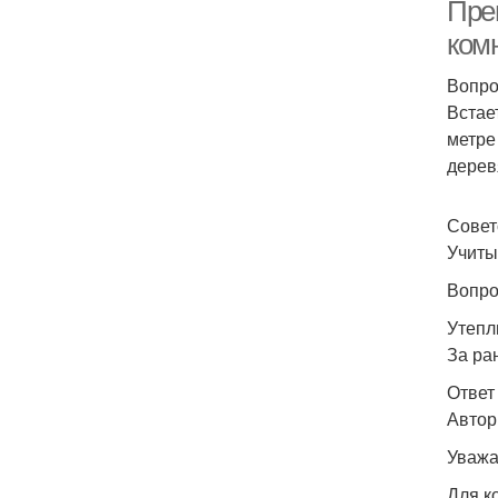
Пре
комн
Вопро
С
Встае
метре
дерев
Совето
Учиты
Вопро
Утепл
За ран
Ответ
Автор
Уважа
Для к