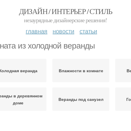
ДИЗАЙН / ИНТЕРЬЕР / СТИЛЬ
незаурядные дизайнерские решения!
главная
новости
статьи
ната из холодной веранды
Холодная веранда
Влажности в комнате
В
ранды в деревянном
Веранды под санузел
Го
доме
Веранды под ванную
Каркасная веранда
Комна