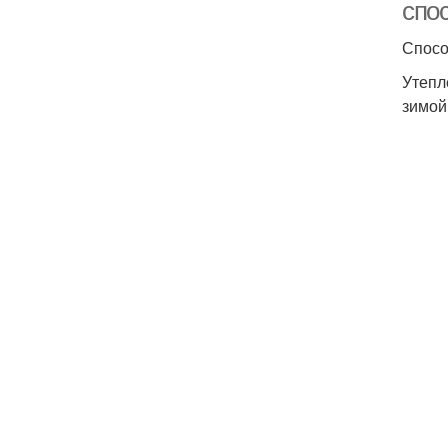
спо
Спосо
Утепл
зимой