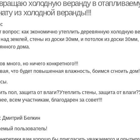
комнату
вращаю холодную веранду в отапливаему
ату из холодной веранды!!!
с
анузел на веранде
т вопрос: как экономично утеплить деревянную холодную вер
 над землей, стены из доски 30мм, и потолок из доски 30мм,
янного дома.
в много, но ничего конкретного!!!
вая, что будет повышенная влажность, боимся сгноить дом!
сы.
ить пол, защита от влаги?Утеплить стены, защита от влаги?
ее, всем участникам, благодарен за совет!!!
: Дмитрий Белкин
емый пользователь!
онкретики вам хорошо бы пригласить уважаемого и опытного