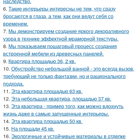
наследство.
6.
Такие интерьеры интересны не тем, что сразу
бросаются в глаза, а тем, как они ведут себя со
временем.
7.
Мы демонстрируем создание яркого декоративного
узора в технике эффектной мраморной текстуры.
8.
Мы показываем пошаговый процесс создания
встроенной мебели из древесных панелей.
9.
Квартира площадью 36, 2 кв.
10.
Обустройство небольшой ванной - это всегда вызов,
требующий не только фантазии, но и рационального
подхода.
11.
Эта квартира площадью 63 кв.
12.
Эта небольшая квартира, площадью 37 кв.
13.
Эта квартира - пример того, как можно вдохнуть
жизнь даже в самые запущенные интерьеры.
14.
Эта квартира площадью 50 кв.
15.
На площади 45 кв.
16.
Экологичные и устойчивые материалы в отделке