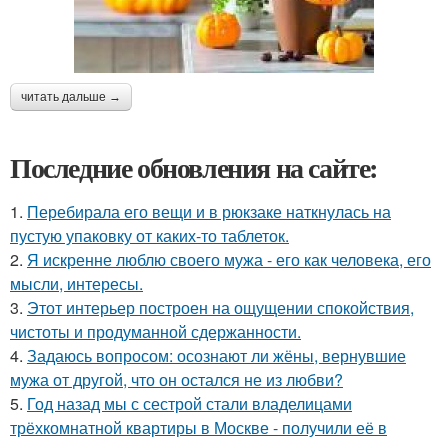
читать дальше →
Последние обновления на сайте:
1.
Перебирала его вещи и в рюкзаке наткнулась на
пустую упаковку от каких-то таблеток.
2.
Я искренне люблю своего мужа - его как человека, его
мысли, интересы.
3.
Этот интерьер построен на ощущении спокойствия,
чистоты и продуманной сдержанности.
4.
Задаюсь вопросом: осознают ли жёны, вернувшие
мужа от другой, что он остался не из любви?
5.
Год назад мы с сестрой стали владелицами
трёхкомнатной квартиры в Москве - получили её в