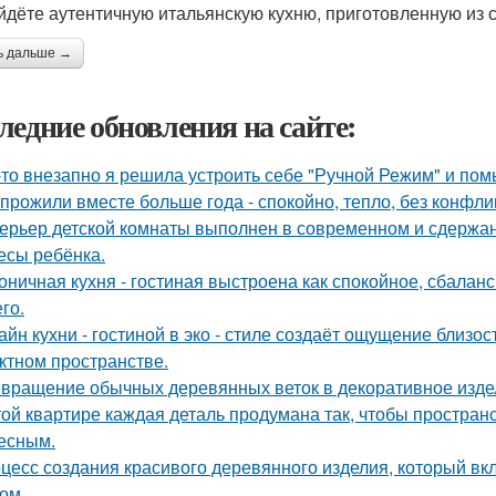
йдёте аутентичную итальянскую кухню, приготовленную из 
ь дальше →
ледние обновления на сайте:
-то внезапно я решила устроить себе "Ручной Режим" и пом
прожили вместе больше года - спокойно, тепло, без конфли
ерьер детской комнаты выполнен в современном и сдержа
есы ребёнка.
оничная кухня - гостиная выстроена как спокойное, сбалан
го.
айн кухни - гостиной в эко - стиле создаёт ощущение близос
ктном пространстве.
вращение обычных деревянных веток в декоративное изде
той квартире каждая деталь продумана так, чтобы простран
есным.
цесс создания красивого деревянного изделия, который вкл
ом.