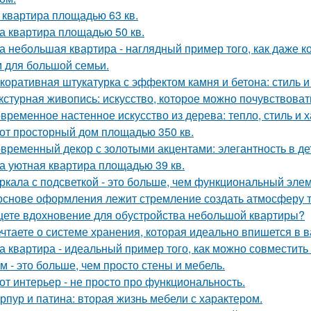
 квартира площадью 63 кв.
а квартира площадью 50 кв.
а небольшая квартира - наглядный пример того, как даже 
 для большой семьи.
коративная штукатурка с эффектом камня и бетона: стиль и
кстурная живопись: искусство, которое можно почувствоват
временное настенное искусство из дерева: тепло, стиль и х
от просторный дом площадью 350 кв.
временный декор с золотыми акцентами: элегантность в де
а уютная квартира площадью 39 кв.
ркала с подсветкой - это больше, чем функциональный эле
основе оформления лежит стремление создать атмосферу т
ете вдохновение для обустройства небольшой квартиры?
чтаете о системе хранения, которая идеально впишется в 
а квартира - идеальный пример того, как можно совместит
м - это больше, чем просто стены и мебель.
от интерьер - не просто про функциональность.
рпур и патина: вторая жизнь мебели с характером.