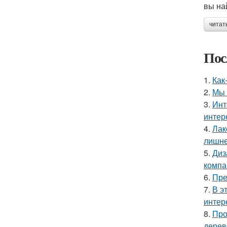
вы на
читат
Пос
1.
Как
2.
Мы 
3.
Инт
интер
4.
Лак
лишне
5.
Диз
компа
6.
Пре
7.
В э
интер
8.
Про
дерев