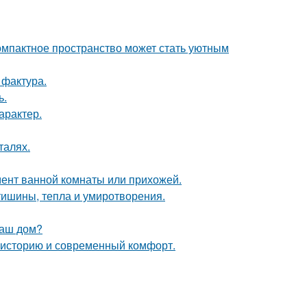
компактное пространство может стать уютным
 фактура.
ь.
арактер.
талях.
мент ванной комнаты или прихожей.
ишины, тепла и умиротворения.
ваш дом?
ь историю и современный комфорт.