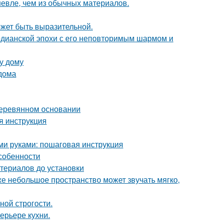
шевле, чем из обычных материалов.
может быть выразительной.
рдианской эпохи с его неповторимым шармом и
у дому
 дома
деревянном основании
я инструкция
ими руками: пошаговая инструкция
собенности
териалов до установки
же небольшое пространство может звучать мягко,
ной строгости.
ерьере кухни.