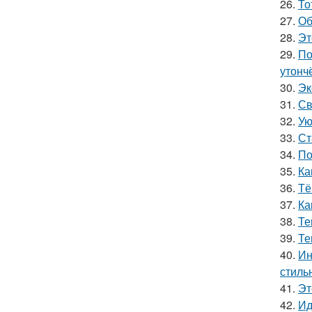
26.
То
27.
Об
28.
Эт
29.
По
утонч
30.
Эк
31.
Св
32.
Ую
33.
Ст
34.
По
35.
Ка
36.
Тё
37.
Ка
38.
Те
39.
Те
40.
Ин
стиль
41.
Эт
42.
Ид