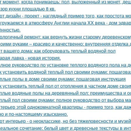
т момент, когда понимаешь: пол, выложенный из монет, де
зор кухни площадью 8 кв.
от дизайн - проект - наглядный пример того, как простота 
гружаемся в атмосферу Англии начала XX века - дом эдва
ённостью.
ологичный ремонт: как вернуть жизни старому деревенском
оими руками – красиво и качественно: внутренняя отделка
т вашего дома: как оборудовать теплый водяной пол
арая лавка - новая история.
лное руководство по установке теплого водяного пола на 
к установить водяной теплый пол своими руками: пошагова
плые полы в доме своими руками: пошаговая инструкция
к установить теплый пол от отопления в частном доме сво
плые водяные полы на деревянный пол: преимущества и о
плый пол своими руками: полное руководство от выбора ма
терьер этой однокомнатной квартиры - пример того, как да
но и по-настоящему изысканно.
от интерьер - о неоклассике, но без тяжеловесности и музей
еальное сочетание: белый цвет и древесные текстуры в инт