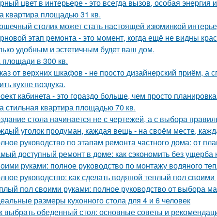
рный цвет в интерьере - это всегда вызов, особая энергия 
а квартира площадью 31 кв.
ошечный столик может стать настоящей изюминкой интерьер
рновой этап ремонта - это момент, когда ещё не видны кра
лько удобным и эстетичным будет ваш дом.
 площади в 300 кв.
каз от верхних шкафов - не просто дизайнерский приём, а 
ить кухне воздуха.
оект кабинета - это гораздо больше, чем просто планировк
а стильная квартира площадью 70 кв.
здание стола начинается не с чертежей, а с выбора прави
ждый уголок продуман, каждая вещь - на своём месте, кажд
лное руководство по этапам ремонта частного дома: от пл
мый доступный ремонт в доме: как сэкономить без ущерба 
оими руками: полное руководство по монтажу водяного теп
лное руководство: как сделать водяной теплый пол своими
плый пол своими руками: полное руководство от выбора ма
еальные размеры кухонного стола для 4 и 6 человек
к выбрать обеденный стол: основные советы и рекомендац