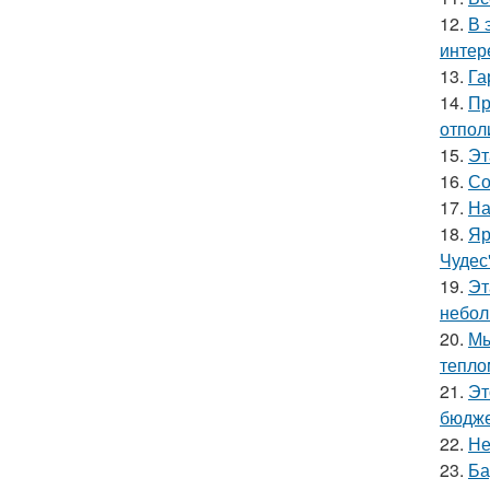
12.
В 
интер
13.
Га
14.
Пр
отпол
15.
Эт
16.
Со
17.
На
18.
Яр
Чудес
19.
Эт
небол
20.
Мы
тепло
21.
Эт
бюдже
22.
Не
23.
Ба