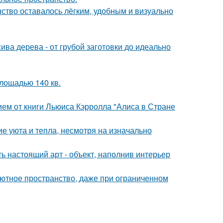
нство оставалось лёгким, удобным и визуально
ива дерева - от грубой заготовки до идеально
лощадью 140 кв.
ем от книги Льюиса Кэрролла "Алиса в Стране
е уюта и тепла, несмотря на изначально
ь настоящий арт - объект, наполнив интерьер
 уютное пространство, даже при ограниченном