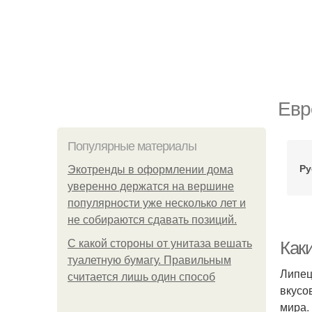
Евр
Популярные материалы
Ру
Экотренды в оформлении дома
уверенно держатся на вершине
популярности уже несколько лет и
не собираются сдавать позиций.
С какой стороны от унитаза вешать
Как
туалетную бумагу. Правильным
Липец
считается лишь один способ
вкусо
мира.