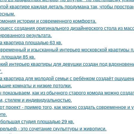
этой квартире каждая деталь продумана так, чтобы простра
есным.
рмония истории и современного комфорта.
оцесс создания оригинального дизайнерского стола из масс
ированного результата.
а квартира площадью 63 кв.
временный и изысканный интерьер московской квартиры п
 площади 85 кв.
кий интерьер квартиры для девушки создан под вдохновени
".
а квартира для молодой семьи с ребёнком создаёт ощущени
ьшие комнаты и низкие потолки.
 показываем, как из обычного старого комода можно создат
м, стилем и индивидуальностью.
от проект - пример того, как можно создать современное и
те.
большая студия площадью 29 кв.
рельеф - это сочетание скульптуры и живописи.