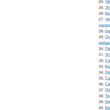
24.
Чё
25.
Эт
26.
Кр
27.
Че
наско
28.
На
29.
От
добав
30.
Пр
31.
Эт
32.
Со
33.
Ка
34.
По
35.
Са
36.
Св
37.
По
38.
Те
39.
Ид
40.
Ка