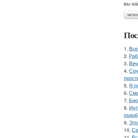
вы на
читат
Пос
1.
Все
2.
Раб
3.
Веч
4.
Соч
прост
5.
Я п
6.
Сме
7.
Био
8.
Инт
подоб
9.
Это
10.
Со
11.
Вс