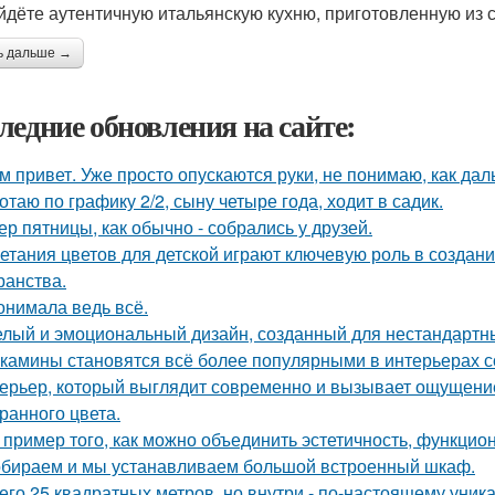
йдёте аутентичную итальянскую кухню, приготовленную из 
ь дальше →
ледние обновления на сайте:
м привет. Уже просто опускаются руки, не понимаю, как дал
отаю по графику 2/2, сыну четыре года, ходит в садик.
ер пятницы, как обычно - собрались у друзей.
етания цветов для детской играют ключевую роль в создан
ранства.
онимала ведь всё.
лый и эмоциональный дизайн, созданный для нестандартны
камины становятся всё более популярными в интерьерах с
ерьер, который выглядит современно и вызывает ощущение
ранного цвета.
 пример того, как можно объединить эстетичность, функцио
бираем и мы устанавливаем большой встроенный шкаф.
его 25 квадратных метров, но внутри - по-настоящему уник