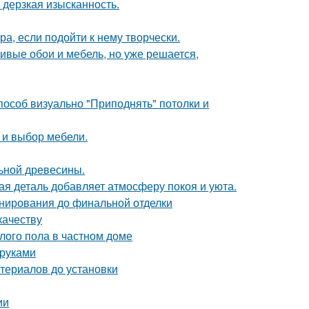
и дерзкая изысканность.
а, если подойти к нему творчески.
сивые обои и мебель, но уже решается,
способ визуально "Приподнять" потолки и
а и выбор мебели.
льной древесины.
ая деталь добавляет атмосферу покоя и уюта.
анирования до финальной отделки
качеству
лого пола в частном доме
 руками
териалов до установки
ии