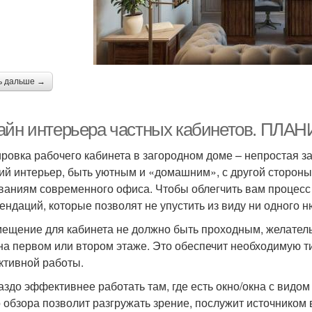
ь дальше →
айн интерьера частных кабинетов. П
ровка рабочего кабинета в загородном доме – непростая з
ий интерьер, быть уютным и «домашним», с другой сторон
ваниям современного офиса. Чтобы облегчить вам процесс
ендаций, которые позволят не упустить из виду ни одного н
мещение для кабинета не должно быть проходным, желатель
на первом или втором этаже. Это обеспечит необходимую т
ктивной работы.
раздо эффективнее работать там, где есть окно/окна с видом 
о обзора позволит разгружать зрение, послужит источником