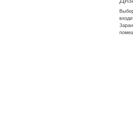
Диз
Выбор
входи
Заран
помещ