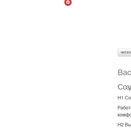
читат
Вас
Соз
H1 Со
Работ
комфо
H2 Вы