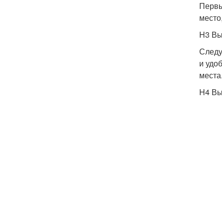
Первы
место
H3 Вы
Следу
и удо
места
H4 Вы