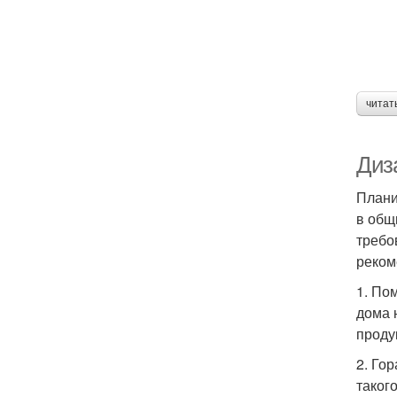
читат
Диз
Плани
в общ
требо
реком
1. По
дома 
проду
2. Го
таког