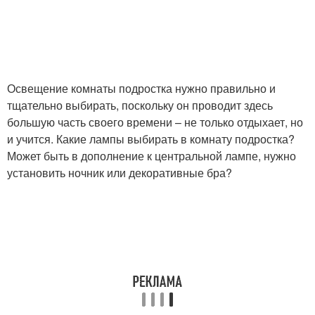
Освещение для детской
Света в детской
комнаты
комнате
Освещение комнаты подростка нужно правильно и
тщательно выбирать, поскольку он проводит здесь
большую часть своего времени – не только отдыхает, но
Детская комната
и учится. Какие лампы выбирать в комнату подростка?
Может быть в дополнение к центральной лампе, нужно
установить ночник или декоративные бра?