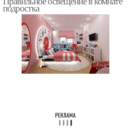
Правильное освещение в комнате
подростка
Естественное
Искусственное
освещение
освещение
Освещение в рабочей
Фоновое освещение
зоне
Декоративное
Ночное освещение
освещение
Освещение в детской
Комната для подростка
комнате