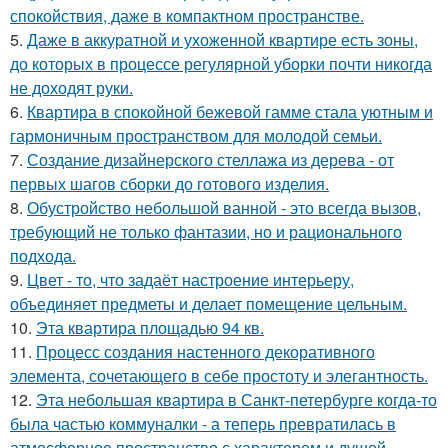
спокойствия, даже в компактном пространстве.
5.
Даже в аккуратной и ухоженной квартире есть зоны,
до которых в процессе регулярной уборки почти никогда
не доходят руки.
6.
Квартира в спокойной бежевой гамме стала уютным и
гармоничным пространством для молодой семьи.
7.
Создание дизайнерского стеллажа из дерева - от
первых шагов сборки до готового изделия.
8.
Обустройство небольшой ванной - это всегда вызов,
требующий не только фантазии, но и рационального
подхода.
9.
Цвет - то, что задаёт настроение интерьеру,
объединяет предметы и делает помещение цельным.
10.
Эта квартира площадью 94 кв.
11.
Процесс создания настенного декоративного
элемента, сочетающего в себе простоту и элегантность.
12.
Эта небольшая квартира в Санкт-петербурге когда-то
была частью коммуналки - а теперь превратилась в
атмосферное пространство с характером и душой.