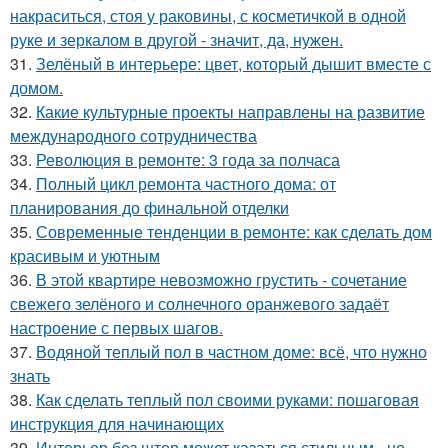
накраситься, стоя у раковины, с косметичкой в одной
руке и зеркалом в другой - значит, да, нужен.
31.
Зелёный в интерьере: цвет, который дышит вместе с
домом.
32.
Какие культурные проекты направлены на развитие
международного сотрудничества
33.
Революция в ремонте: 3 года за полчаса
34.
Полный цикл ремонта частного дома: от
планирования до финальной отделки
35.
Современные тенденции в ремонте: как сделать дом
красивым и уютным
36.
В этой квартире невозможно грустить - сочетание
свежего зелёного и солнечного оранжевого задаёт
настроение с первых шагов.
37.
Водяной теплый пол в частном доме: всё, что нужно
знать
38.
Как сделать теплый пол своими руками: пошаговая
инструкция для начинающих
39.
Интерьер без штор может казаться стильным - но