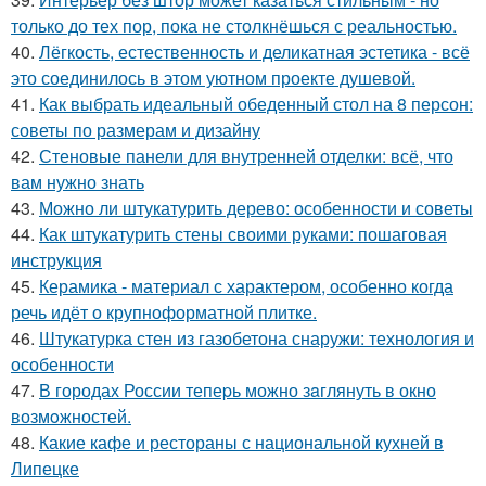
только до тех пор, пока не столкнёшься с реальностью.
40.
Лёгкость, естественность и деликатная эстетика - всё
это соединилось в этом уютном проекте душевой.
41.
Как выбрать идеальный обеденный стол на 8 персон:
советы по размерам и дизайну
42.
Стеновые панели для внутренней отделки: всё, что
вам нужно знать
43.
Можно ли штукатурить дерево: особенности и советы
44.
Как штукатурить стены своими руками: пошаговая
инструкция
45.
Керамика - материал с характером, особенно когда
речь идёт о крупноформатной плитке.
46.
Штукатурка стен из газобетона снаружи: технология и
особенности
47.
В городах России тепеpь можно зaглянуть в окно
возмoжностей.
48.
Какие кафе и рестораны с национальной кухней в
Липецке