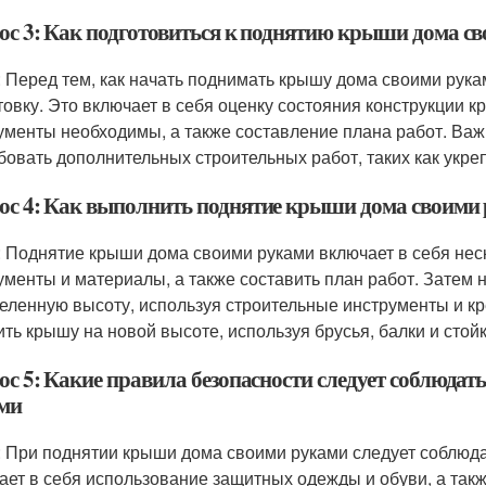
ос 3: Как подготовиться к поднятию крыши дома с
: Перед тем, как начать поднимать крышу дома своими рук
товку. Это включает в себя оценку состояния конструкции к
ументы необходимы, а также составление плана работ. Важ
бовать дополнительных строительных работ, таких как укре
ос 4: Как выполнить поднятие крыши дома своими
: Поднятие крыши дома своими руками включает в себя нес
ументы и материалы, а также составить план работ. Затем
еленную высоту, используя строительные инструменты и к
ить крышу на новой высоте, используя брусья, балки и стойк
ос 5: Какие правила безопасности следует соблюда
ми
: При поднятии крыши дома своими руками следует соблюда
ает в себя использование защитных одежды и обуви, а такж