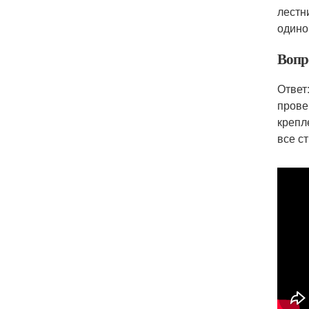
лестн
одино
Вопр
Ответ
прове
крепл
все с