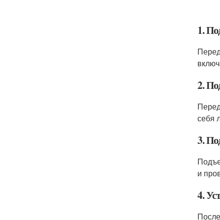
1. По
Перед
включ
2. П
Перед
себя л
3. П
Подъе
и про
4. У
После