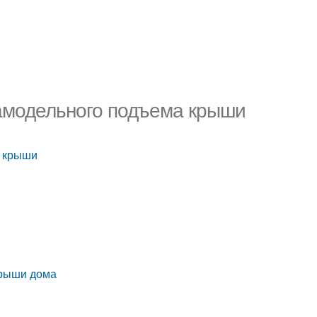
амодельного подъема крыши
а крыши
крыши дома