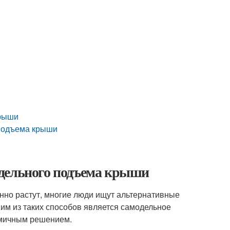
крыши
 подъема крыши
одельного подъема крыши
нно растут, многие люди ищут альтернативные
ним из таких способов является самодельное
омичным решением.