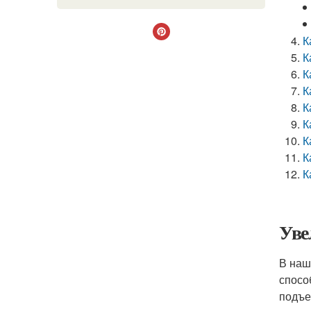
К
К
К
К
К
К
К
К
К
Уве
В наш
спосо
подъе