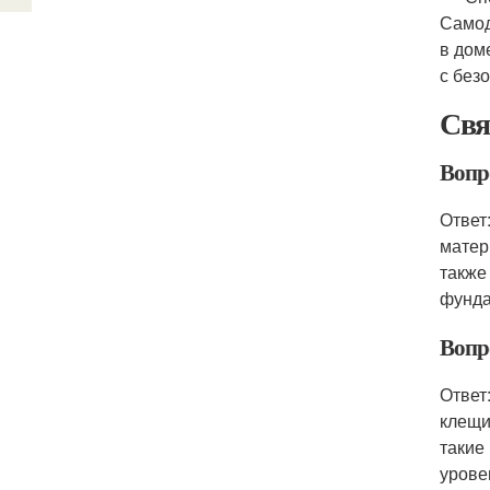
Самод
в дом
с без
Свя
Вопр
Ответ
матер
также
фунда
Вопр
Ответ
клещи
такие
урове