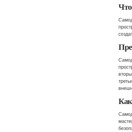
Что
Самод
прост
созда
Пре
Самод
прост
вторы
треть
внешн
Как
Самод
масте
безоп