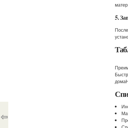
матер
5. З
После
устан
Таб
Преим
Быстр
домаН
Спи
Ин
Ма
⇦
Пр
Сп