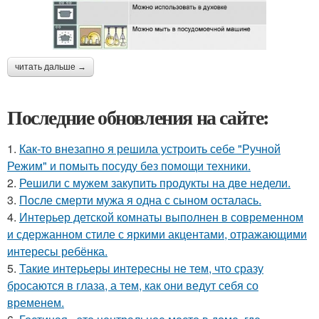
читать дальше →
Последние обновления на сайте:
1.
Как-то внезапно я решила устроить себе "Ручной
Режим" и помыть посуду без помощи техники.
2.
Решили с мужем закупить продукты на две недели.
3.
После смерти мужа я одна с сыном осталась.
4.
Интерьер детской комнаты выполнен в современном
и сдержанном стиле с яркими акцентами, отражающими
интересы ребёнка.
5.
Такие интерьеры интересны не тем, что сразу
бросаются в глаза, а тем, как они ведут себя со
временем.