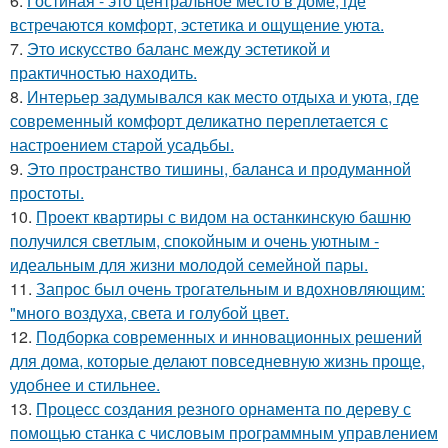
6.
Гостиная - это центральное место в доме, где
встречаются комфорт, эстетика и ощущение уюта.
7.
Это искусство баланс между эстетикой и
практичностью находить.
8.
Интерьер задумывался как место отдыха и уюта, где
современный комфорт деликатно переплетается с
настроением старой усадьбы.
9.
Это пространство тишины, баланса и продуманной
простоты.
10.
Проект квартиры с видом на останкинскую башню
получился светлым, спокойным и очень уютным -
идеальным для жизни молодой семейной пары.
11.
Запрос был очень трогательным и вдохновляющим:
"много воздуха, света и голубой цвет.
12.
Подборка современных и инновационных решений
для дома, которые делают повседневную жизнь проще,
удобнее и стильнее.
13.
Процесс создания резного орнамента по дереву с
помощью станка с числовым программным управлением