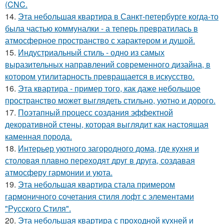
(CNC.
14.
Эта небольшая квартира в Санкт-петербурге когда-то
была частью коммуналки - а теперь превратилась в
атмосферное пространство с характером и душой.
15.
Индустриальный стиль - одно из самых
выразительных направлений современного дизайна, в
котором утилитарность превращается в искусство.
16.
Эта квартира - пример того, как даже небольшое
пространство может выглядеть стильно, уютно и дорого.
17.
Поэтапный процесс создания эффектной
декоративной стены, которая выглядит как настоящая
каменная порода.
18.
Интерьер уютного загородного дома, где кухня и
столовая плавно переходят друг в друга, создавая
атмосферу гармонии и уюта.
19.
Эта небольшая квартира стала примером
гармоничного сочетания стиля лофт с элементами
"Русского Стиля".
20.
Эта небольшая квартира с проходной кухней и