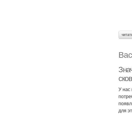
читат
Вас
Знач
ско
У нас
потре
появл
для э