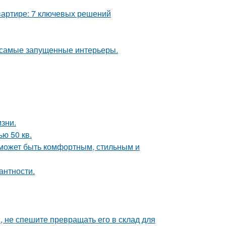
вартире: 7 ключевых решений
в самые запущенные интерьеры.
зни.
ю 50 кв.
о может быть комфортным, стильным и
антности.
, не спешите превращать его в склад для