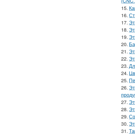
(CNC.
15.
Ка
16.
Ст
17.
Эт
18.
Эт
19.
Эт
20.
Ба
21.
Эт
22.
Эт
23.
Дл
24.
Цв
25.
Пе
26.
Эт
проду
27.
Эт
28.
Эт
29.
Со
30.
Эт
31.
Та