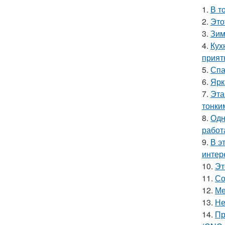
1.
В т
2.
Это
3.
Зим
4.
Кух
прият
5.
Спа
6.
Ярк
7.
Эта
тонки
8.
Одн
работ
9.
В э
интер
10.
Эт
11.
Со
12.
Ме
13.
Не
14.
Пр