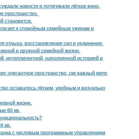
суждали новости и потягивали лёгкое вино.
ое пространство.
й становится.
олагает к спокойным семейным ужинам и
ля отдыха, восстановления сил и уединения.
тивной и дружной семейной жизни.
й, интеллигентной, наполненной историей и
у элегантное пространство, где каждый метр
ство оставалось лёгким, удобным и визуально
невной жизни.
ю 60 кв.
 функциональность?
6 кв.
станка с числовым программным управлением