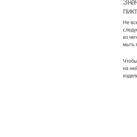
Зна
пик
Не вс
следу
из че
мыть 
Чтобы
на не
издел