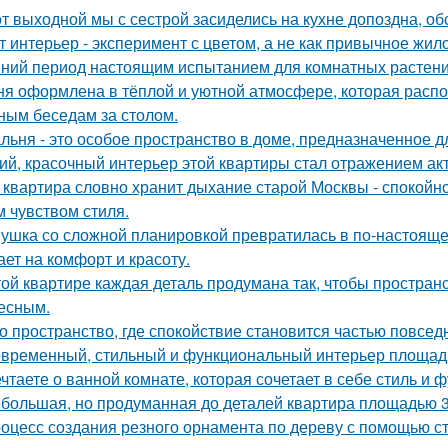
от выходной мы с сестрой засиделись на кухне допоздна, об
т интерьер - эксперимент с цветом, а не как привычное жил
ний период настоящим испытанием для комнатных растени
ня оформлена в тёплой и уютной атмосфере, которая расп
ным беседам за столом.
льня - это особое пространство в доме, предназначенное д
ий, красочный интерьер этой квартиры стал отражением ак
 квартира словно хранит дыхание старой Москвы - спокойно
м чувством стиля.
ушка со сложной планировкой превратилась в по-настоящем
ает на комфорт и красоту.
той квартире каждая деталь продумана так, чтобы простран
есным.
о пространство, где спокойствие становится частью повсед
временный, стильный и функциональный интерьер площадь
чтаете о ванной комнате, которая сочетает в себе стиль и
большая, но продуманная до деталей квартира площадью 3
оцесс создания резного орнамента по дереву с помощью 