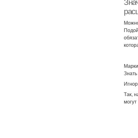
Зна
рас
Можно
Подой
обяза
котор
Марки
Знать
Игнор
Так, 
могут