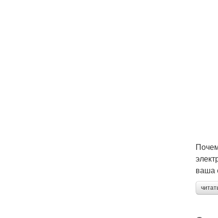
Почем
элект
ваша 
читат