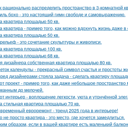
к рационально распределить пространство в 3-комнатной к
иль бохо - это настоящий гимн свободе и самовыражению.
а квартира площадью 50 кв.
а квартира - пример того, как можно вдохнуть жизнь даже 
а квартира площадью 50 кв.
рельеф - это сочетание скульптуры и живописи.
а квартира площадью 100 кв.
а квартира площадью 68 кв.
я дизайнера собственная квартира площадью 80 кв.
еток календулы - прекрасный символ счастья и простоты жи
ред дизайнерами стояла задача - сделать квартиру площадь
от проект - пример того, как даже небольшое пространств
манным до мелочей.
от интерьер - воплощение легкости, уюта и утончённой элег
а стильная квартира площадью 70 кв.
временный евроремонт - тренд 2025 года в интерьере!
о не просто квартира - это место, где хочется замедлиться.
ким образом, если в вашей квартире есть маленький балкон