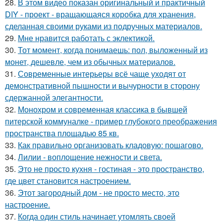
28.
В этом видео показан оригинальный и практичный
DIY - проект - вращающаяся коробка для хранения,
сделанная своими руками из подручных материалов.
29.
Мне нравится работать с эклектикой.
30.
Тот момент, когда понимаешь: пол, выложенный из
монет, дешевле, чем из обычных материалов.
31.
Современные интерьеры всё чаще уходят от
демонстративной пышности и вычурности в сторону
сдержанной элегантности.
32.
Монохром и современная классика в бывшей
питерской коммуналке - пример глубокого преображения
пространства площадью 85 кв.
33.
Как правильно организовать кладовую: пошагово.
34.
Лилии - воплощение нежности и света.
35.
Это не просто кухня - гостиная - это пространство,
где цвет становится настроением.
36.
Этот загородный дом - не просто место, это
настроение.
37.
Когда один стиль начинает утомлять своей