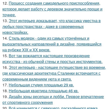
12.
Процесс создания самодельного приспособления,
которое делает работу с деревом значительно проще и
точнее.
13.
Этот интерьер доказывает, что классика уместна в
любых пространствах - даже в современных
новостройках.
14.
Стиль модерн - один из самых утончённых и
выразительных направлений в дизайне, появившийся
на рубеже XIX и XX веков.
15.
Вот так рождается настоящее произведение
искусства - из обычной стены и простых инструментов.
16.
Этот интерьер - настоящее путешествие во времени,
где классическая архитектура Сталинки встречается с
современным видением уюта и света.
17.
Небольшая студия площадью 29 кв.
18.
Небольшая квартира площадью 46 кв.
19.
Дизайн зоны ресепшн и лобби. Первое впечатление
от спортивного сооружения
20.
Всё начинается с сияющего, раскалённого комка