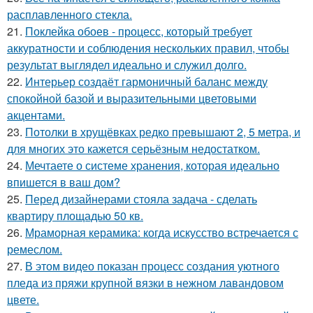
расплавленного стекла.
21.
Поклейка обоев - процесс, который требует
аккуратности и соблюдения нескольких правил, чтобы
результат выглядел идеально и служил долго.
22.
Интерьер создаёт гармоничный баланс между
спокойной базой и выразительными цветовыми
акцентами.
23.
Потолки в хрущёвках редко превышают 2, 5 метра, и
для многих это кажется серьёзным недостатком.
24.
Мечтаете о системе хранения, которая идеально
впишется в ваш дом?
25.
Перед дизайнерами стояла задача - сделать
квартиру площадью 50 кв.
26.
Мраморная керамика: когда искусство встречается с
ремеслом.
27.
В этом видео показан процесс создания уютного
пледа из пряжи крупной вязки в нежном лавандовом
цвете.