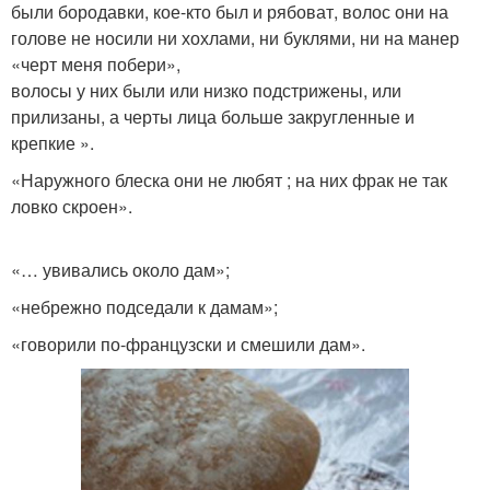
были бородавки, кое-кто был и рябоват, волос они на
голове не носили ни хохлами, ни буклями, ни на манер
«черт меня побери»,
волосы у них были или низко подстрижены, или
прилизаны, а черты лица больше закругленные и
крепкие ».
«Наружного блеска они не любят ; на них фрак не так
ловко скроен».
«… увивались около дам»;
«небрежно подседали к дамам»;
«говорили по-французски и смешили дам».