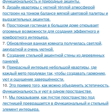
функциональность и природные акценты.
5.
Дизайн квартиры с уютной тёплой атмосферой
построен на тонком балансе мягкой цветовой палитры и
выразительных акцентов.
6.
Просторная гостиная в большом доме открывает
огромные возможности для создания эффектного и
комфортного интерьера.
7.
Обновлённая ванная комната получилась светлой,
аккуратной и очень уютной.
8.
Создание стильной акцентной стены из деревянных
панелей.
9.
Прекрасный интерьер небольшой квартиры, где
каждый метр продуман так, чтобы создавать гармонию,
уют и ощущение завершённости.
10.
Это пример того, как можно объединить эстетичность,
функциональность и уют в одном пространстве.
11.
Мы показываем, как пустое пространство под
лестницей превращается в функциональный и стильный
элемент интерьера.