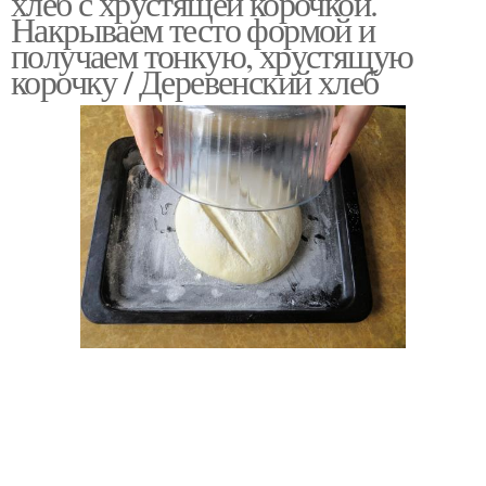
хлеб с хрустящей корочкой.
Накрываем тесто формой и
получаем тонкую, хрустящую
корочку / Деревенский хлеб
Хлеб на свежих
Хлеб без дрожжей
дрожжах
Хлеб на молоке
Хлеб из гречневой муки
Хлеб из кукурузной
Хлеб из ржаной муки
муки