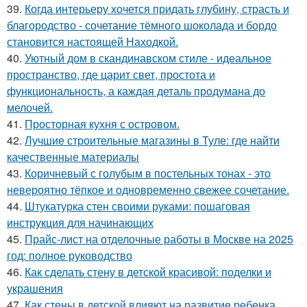
39.
Когда интерьеру хочется придать глубину, страсть и
благородство - сочетание тёмного шоколада и бордо
становится настоящей Находкой.
40.
Уютный дом в скандинавском стиле - идеальное
пространство, где царит свет, простота и
функциональность, а каждая деталь продумана до
мелочей.
41.
Просторная кухня с островом.
42.
Лучшие строительные магазины в Туле: где найти
качественные материалы
43.
Коричневый с голубым в постельных тонах - это
невероятно тёпкое и одновременно свежее сочетание.
44.
Штукатурка стен своими руками: пошаговая
инструкция для начинающих
45.
Прайс-лист на отделочные работы в Москве на 2025
год: полное руководство
46.
Как сделать стену в детской красивой: поделки и
украшения
47.
Как стены в детской влияют на развитие ребенка