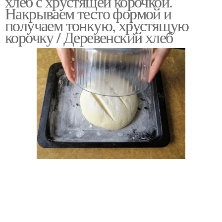
хлеб с хрустящей корочкой.
Накрываем тесто формой и
получаем тонкую, хрустящую
корочку / Деревенский хлеб
Хлеб на свежих
Хлеб без дрожжей
дрожжах
Хлеб на сметане
Хлеб из гречневой муки
Хлеб из кукурузной
Хлеб из ржаной муки
муки