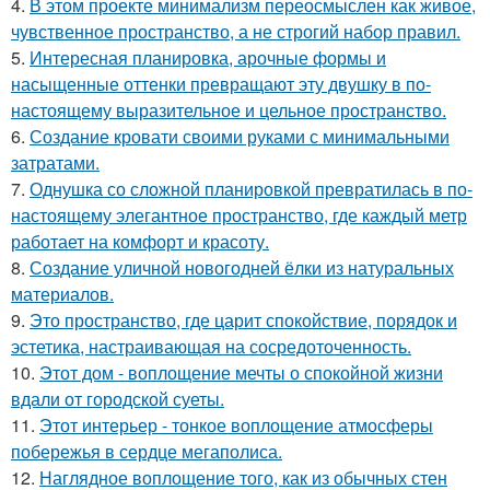
4.
В этом проекте минимализм переосмыслен как живое,
чувственное пространство, а не строгий набор правил.
5.
Интересная планировка, арочные формы и
насыщенные оттенки превращают эту двушку в по-
настоящему выразительное и цельное пространство.
6.
Создание кровати своими руками с минимальными
затратами.
7.
Однушка со сложной планировкой превратилась в по-
настоящему элегантное пространство, где каждый метр
работает на комфорт и красоту.
8.
Создание уличной новогодней ёлки из натуральных
материалов.
9.
Это пространство, где царит спокойствие, порядок и
эстетика, настраивающая на сосредоточенность.
10.
Этот дом - воплощение мечты о спокойной жизни
вдали от городской суеты.
11.
Этот интерьер - тонкое воплощение атмосферы
побережья в сердце мегаполиса.
12.
Наглядное воплощение того, как из обычных стен