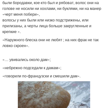
были бородавки, кое-кто был и рябоват, волос они на
голове не носили ни хохлами, ни буклями, ни на манер
«черт меня побери»,
волосы у них были или низко подстрижены, или
прилизаны, а черты лица больше закругленные и
крепкие ».
«Наружного блеска они не любят ; на них фрак не так
ловко скроен».
«… увивались около дам»;
«небрежно подседали к дамам»;
«говорили по-французски и смешили дам».