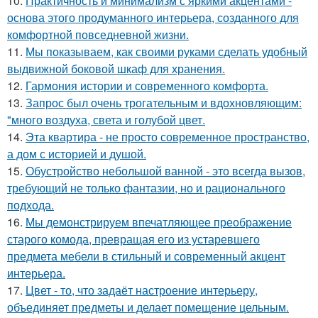
10.
Практичность и минимализм с яркими акцентами -
основа этого продуманного интерьера, созданного для
комфортной повседневной жизни.
11.
Мы показываем, как своими руками сделать удобный
выдвижной боковой шкаф для хранения.
12.
Гармония истории и современного комфорта.
13.
Запрос был очень трогательным и вдохновляющим:
"много воздуха, света и голубой цвет.
14.
Эта квартира - не просто современное пространство,
а дом с историей и душой.
15.
Обустройство небольшой ванной - это всегда вызов,
требующий не только фантазии, но и рационального
подхода.
16.
Мы демонстрируем впечатляющее преображение
старого комода, превращая его из устаревшего
предмета мебели в стильный и современный акцент
интерьера.
17.
Цвет - то, что задаёт настроение интерьеру,
объединяет предметы и делает помещение цельным.