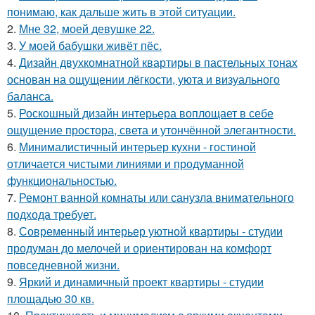
понимаю, как дальше жить в этой ситуации.
2.
Мне 32, моей девушке 22.
3.
У моей бабушки живёт пёс.
4.
Дизайн двухкомнатной квартиры в пастельных тонах
основан на ощущении лёгкости, уюта и визуального
баланса.
5.
Роскошный дизайн интерьера воплощает в себе
ощущение простора, света и утончённой элегантности.
6.
Минималистичный интерьер кухни - гостиной
отличается чистыми линиями и продуманной
функциональностью.
7.
Ремонт ванной комнаты или санузла внимательного
подхода требует.
8.
Современный интерьер уютной квартиры - студии
продуман до мелочей и ориентирован на комфорт
повседневной жизни.
9.
Яркий и динамичный проект квартиры - студии
площадью 30 кв.