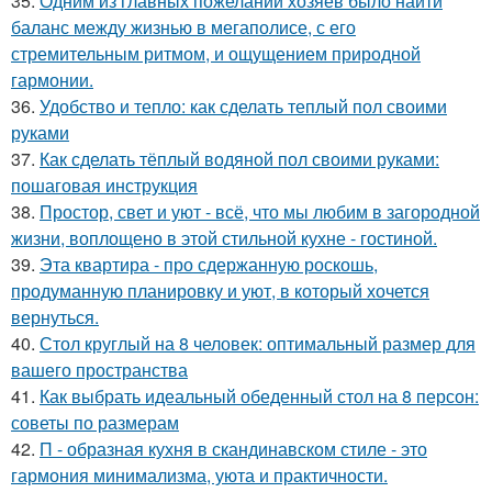
35.
Одним из главных пожеланий хозяев было найти
баланс между жизнью в мегаполисе, с его
стремительным ритмом, и ощущением природной
гармонии.
36.
Удобство и тепло: как сделать теплый пол своими
руками
37.
Как сделать тёплый водяной пол своими руками:
пошаговая инструкция
38.
Простор, свет и уют - всё, что мы любим в загородной
жизни, воплощено в этой стильной кухне - гостиной.
39.
Эта квартира - про сдержанную роскошь,
продуманную планировку и уют, в который хочется
вернуться.
40.
Стол круглый на 8 человек: оптимальный размер для
вашего пространства
41.
Как выбрать идеальный обеденный стол на 8 персон:
советы по размерам
42.
П - образная кухня в скандинавском стиле - это
гармония минимализма, уюта и практичности.