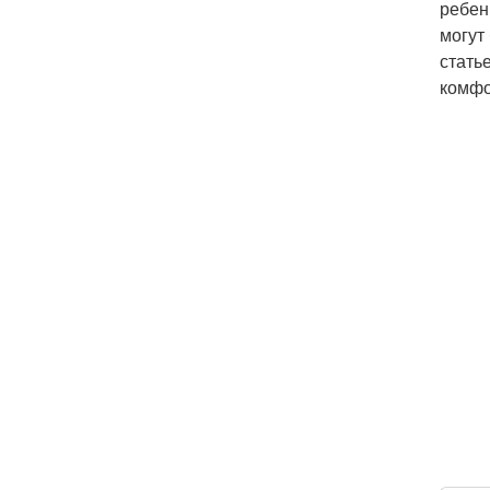
ребен
могут
стать
комфо