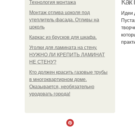
Как
Технология монтажа
Идеи 
Монтаж отлива цоколя под
Пуста
утеплитель фасада. Отливы на
творч
цоколь
котор
Каркас из брусков для шкафа.
практ
Уголки для ламината на стену.
НУЖНО ЛИ КРЕПИТЬ ЛАМИНАТ
НЕ СТЕНУ?
Кто должен красить газовые трубы
в многоквартирном доме.
Оказывается, необязательно
уродовать города!