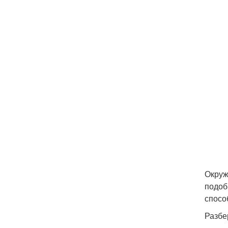
Окруж
подоб
спосо
Разбе