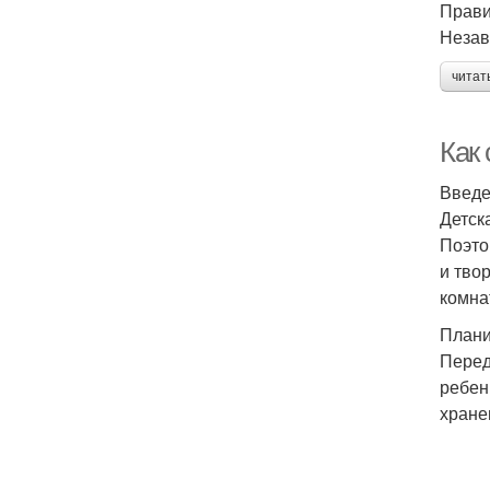
Прави
Незав
читат
Как
Введ
Детск
Поэто
и тво
комна
Плани
Перед
ребен
хране