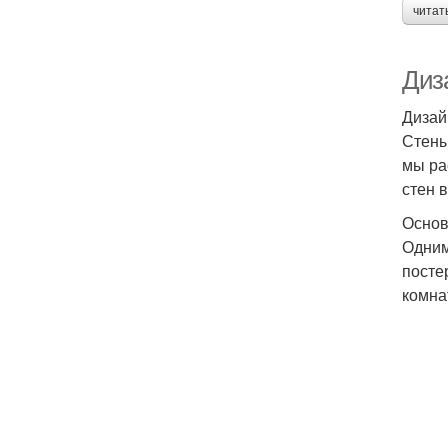
читат
Диза
Дизай
Стены
мы ра
стен в
Основ
Одним
посте
комна