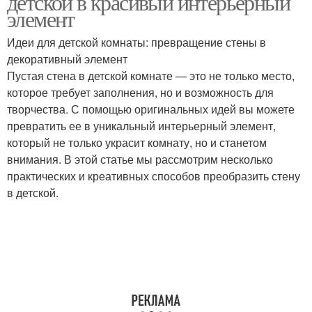
детской в красивый интерьерный
элемент
Идеи для детской комнаты: превращение стены в
декоративный элемент
Уголок на пустой стене
Гамма для украшения
Пустая стена в детской комнате — это не только место,
которое требует заполнения, но и возможность для
творчества. С помощью оригинальных идей вы можете
превратить ее в уникальный интерьерный элемент,
Картины для украшения
Идеи для украшения
который не только украсит комнату, но и станетом
внимания. В этой статье мы рассмотрим несколько
практических и креативных способов преобразить стену
в детской.
Стен в детских
Наклейки для
комнатах
украшения