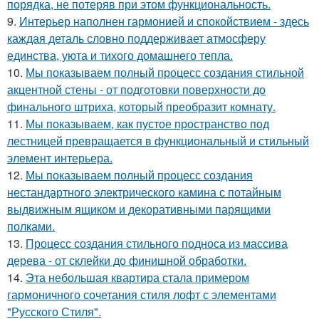
порядка, не потеряв при этом функциональность.
9.
Интерьер наполнен гармонией и спокойствием - здесь
каждая деталь словно поддерживает атмосферу
единства, уюта и тихого домашнего тепла.
10.
Мы показываем полный процесс создания стильной
акцентной стены - от подготовки поверхности до
финального штриха, который преобразит комнату.
11.
Мы показываем, как пустое пространство под
лестницей превращается в функциональный и стильный
элемент интерьера.
12.
Мы показываем полный процесс создания
нестандартного электрического камина с потайным
выдвижным ящиком и декоративными парящими
полками.
13.
Процесс создания стильного подноса из массива
дерева - от склейки до финишной обработки.
14.
Эта небольшая квартира стала примером
гармоничного сочетания стиля лофт с элементами
"Русского Стиля".