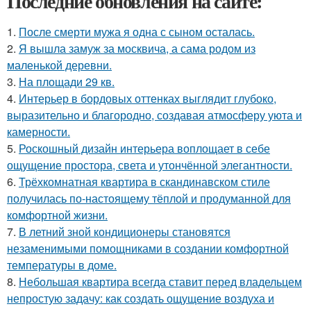
Последние обновления на сайте:
1.
После смерти мужа я одна с сыном осталась.
2.
Я вышла замуж за москвича, а сама родом из
маленькой деревни.
3.
На площади 29 кв.
4.
Интерьер в бордовых оттенках выглядит глубоко,
выразительно и благородно, создавая атмосферу уюта и
камерности.
5.
Роскошный дизайн интерьера воплощает в себе
ощущение простора, света и утончённой элегантности.
6.
Трёхкомнатная квартира в скандинавском стиле
получилась по-настоящему тёплой и продуманной для
комфортной жизни.
7.
В летний зной кондиционеры становятся
незаменимыми помощниками в создании комфортной
температуры в доме.
8.
Небольшая квартира всегда ставит перед владельцем
непростую задачу: как создать ощущение воздуха и