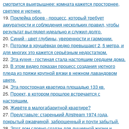
смотрится выигрышнее: комната кажется просторнее,
светлее и уютнее.
19.
Поклейка обоев - процесс, который требует
аккуратности и соблюдения нескольких правил, чтобы
результат выглядел идеально и служил долго.
20.
Синий - цвет глубины, уверенности и гармонии.
21.
Потолки в хрущёвках редко превышают 2, 5 метра, и
для многих это кажется серьёзным недостатком.
22.
Эта кухня - гостиная стала настоящим сердцем дома.
23.
В этом видео показан процесс создания уютного
пледа из пряжи крупной вязки в нежном лавандовом
цвете.
24.
Эта просторная квартира площадью 133 кв.
25.
Проект, в котором прошлое встречается с
настоящим.
26.
Живёте в малогабаритной квартире?
27.
Представьте: старенький Airstream 1974 года,
покрытый ржавчиной, заброшенный и почти забытый.
28.
Этот дом словно создан для душевной жизни и